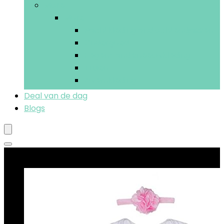
More
More
Nachtkleding and ochtendjassen
Ondergoed
Regen- and sneeuwkleding
Truien
Zwemkleding
Deal van de dag
Blogs
Beste deals