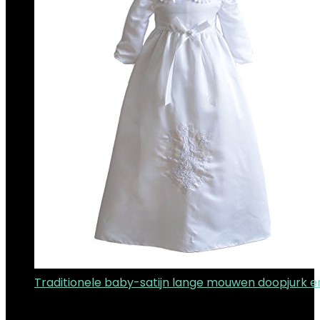
Traditionele baby-satijn lange mouwen doopjurk 
€
29.99