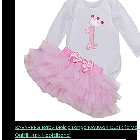
BABYPREG Baby Meisje Lange Mouwen Outfit 1e Ver
Outfit Jurk Hoofdband
€
22.99