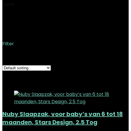
Home
Product Productafmetingen
56 x 40 x 38 cm; 300
gram
56 x 40 x 38 cm; 300 gram
Filter
Showing the single result
Added to wishlist
Removed from wishlist
0
Add to compare
Nuby Slaapzak, voor baby’s van 6 tot 18
maanden, Stars Design, 2.5 Tog