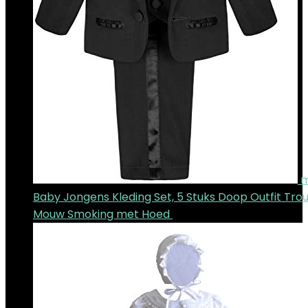
m
Baby Jongens Kleding Set, 5 Stuks Doop Outfit Tr
Mouw Smoking met Hoed
€
42.90