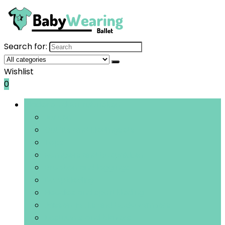
Search for:
Wishlist
0
Bladeren door rubrieken
Jurken
Outfits and kledingsets
Tops
Rompers and boxpakken
Broeken and leggings
Doopkleding
Hoodies and sportkleding
Jassen, jacks and bodywarmers
Kostuums and blazers