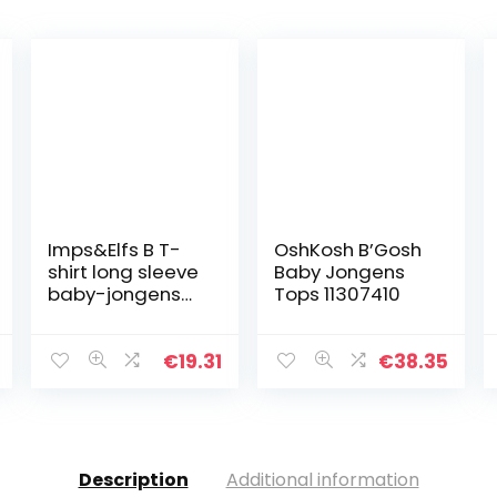
Imps&Elfs B T-
OshKosh B’Gosh
shirt long sleeve
Baby Jongens
baby-jongens
Tops 11307410
Shirt met lange
€
19.31
€
38.35
Description
Additional information