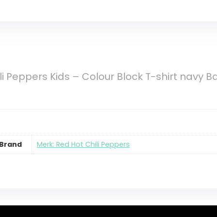
li Peppers Kids – Colour Block T-shirt navy 
Brand
Merk: Red Hot Chili Peppers