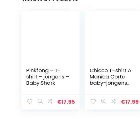
Pinkfong – T-
Chicco T-shirt A
shirt – jongens –
Manica Corta
Baby Shark
baby-jongens
T-shirt met
korte mouwen
€
17.95
€
17.99