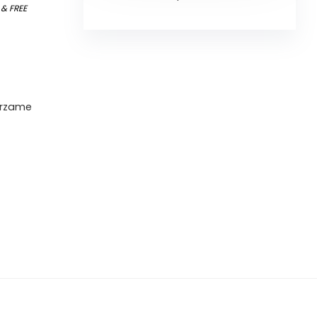
)
&
FREE
uurzame