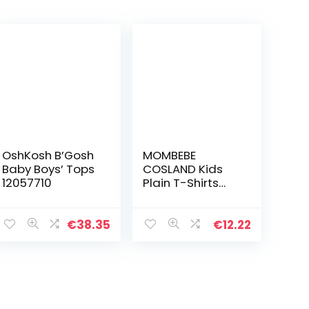
OshKosh B’Gosh
MOMBEBE
Baby Boys’ Tops
COSLAND Kids
12057710
Plain T-Shirts
Jongens Katoen
T Shirt Korte
Mouw
€
38.35
€
12.22