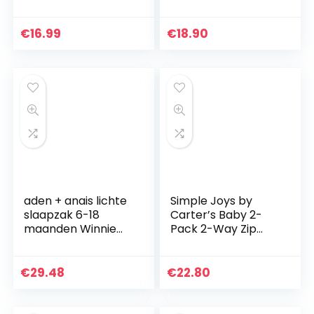
Fleece Pyjama’s
Badjas Unisex Kids
voor Baby Meisje
Gewaad Cartoon
Jongen
Dier Pyjama
€
16.99
€
18.90
Babydressing
Nachtkleding
Gown 0-6 jaar
IE002
aden + anais lichte
Simple Joys by
slaapzak 6-18
Carter’s Baby 2-
maanden Winnie
Pack 2-Way Zip
de Poeh
Thermal Footed
Sleep and Play
uniseks-baby
€
29.48
€
22.80
baby- en peuter-
pyjama’s