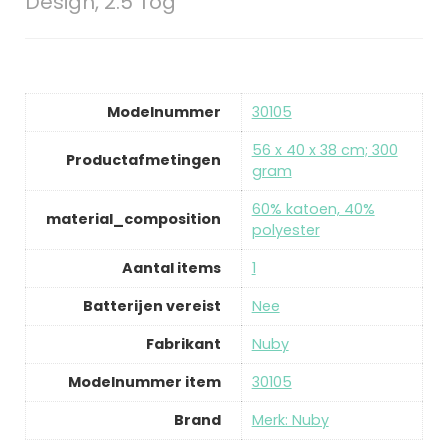
Design, 2.5 Tog
Modelnummer
30105
56 x 40 x 38 cm; 300
Productafmetingen
gram
60% katoen, 40%
material_composition
polyester
Aantal items
1
Batterijen vereist
Nee
Fabrikant
Nuby
Modelnummer item
30105
Brand
Merk: Nuby