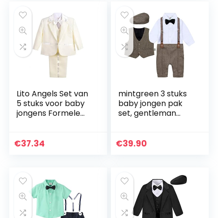
broek…
Lito Angels Set van
mintgreen 3 stuks
5 stuks voor baby
baby jongen pak
jongens Formele
set, gentleman
smoking-kostuums
jumpsuit & vest jas
Geen staart Jurk
& baretten met
Dragen
strik en bretels, 3-
€
37.34
€
39.90
Doopoutfits
18 maanden