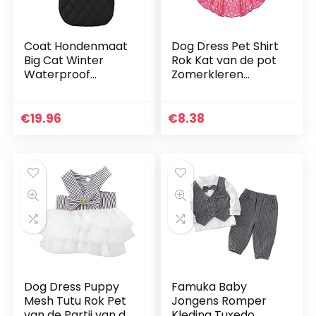
Coat Hondenmaat
Dog Dress Pet Shirt
Big Cat Winter
Rok Kat van de pot
Waterproof
Zomerkleren
winddicht
Apparel met Ruffle
omkeerbare
voor kleine honden
Stormguard
katten Rose Red M
€
19.96
€
8.38
Dubbelzijdig Zwart
M
Dog Dress Puppy
Famuka Baby
Mesh Tutu Rok Pet
Jongens Romper
van de Partij van de
Kleding Tuxedo