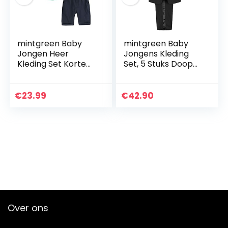
mintgreen Baby
mintgreen Baby
Jongen Heer
Jongens Kleding
Kleding Set Korte
Set, 5 Stuks Doop
Mouw Vlinderdas
Outfit Trouwpak
Shirts Jarretel
Lange Mouw
Broek Trouwpak,
Smoking met Hoed
€
23.99
€
42.90
Maat: 1-4 Jaar
Over ons