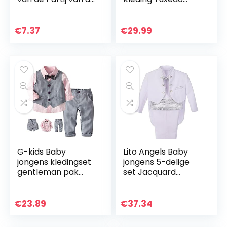
zomer kleren
Doop Trouwpak
kostuum met Boog
Babykleding Set
voor Hond Kat
€
7.37
€
29.99
Small Medium
Zwarte…
G-kids Baby
Lito Angels Baby
jongens kledingset
jongens 5-delige
gentleman pak
set Jacquard
peuters doop
Formele Pakken
bruiloft Kerstmis
Jongen Tuxedo
colbert pak
Pageboy Pak
€
23.89
€
37.34
vlinderdas
Bruiloft Outfit
speelpak hemd +