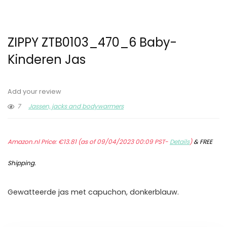
ZIPPY ZTB0103_470_6 Baby-
Kinderen Jas
Add your review
7
Jassen, jacks and bodywarmers
Amazon.nl Price:
€
13.81
(as of 09/04/2023 00:09 PST-
Details
)
&
FREE
Shipping
.
Gewatteerde jas met capuchon, donkerblauw.