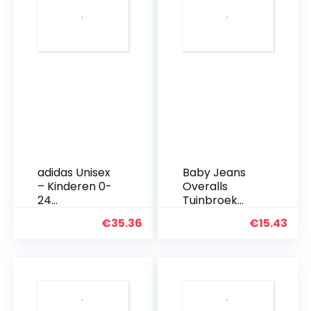
adidas Unisex
Baby Jeans
– Kinderen 0-
Overalls
24
Tuinbroek
Trainingspak I
Denim
€
35.36
€
15.43
BOS Jog FT
Jumpsuit
Meisjes
Jongens
Rompers Kat
Gedrukt
Kleding 90cm