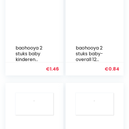
baohooya 2
baohooya 2
stuks baby
stuks baby-
kinderen
overall 12
meisjes
maanden tot
€
1.46
€
0.84
jongens comic
5 jaar,
print
babyset voor
sweatshirt +
meisjes en
broek set
jongens, T-
mantel jas
shirt + broek,
jongens en
camouflage-
meisjes
set…
warme…