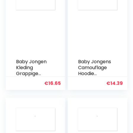
Baby Jongen
Baby Jongens
Kleding
Camouflage
Grappige
Hoodie
Letter
Trainingspak
€
16.65
€
14.39
Gedrukt
Set Hooded
Lange
Sweatshirt
Mouwen
Top Broek
Hoodie Tops
met Pocket
Sweatshirt en
Kleding Outfit
Broek Outfit
Set