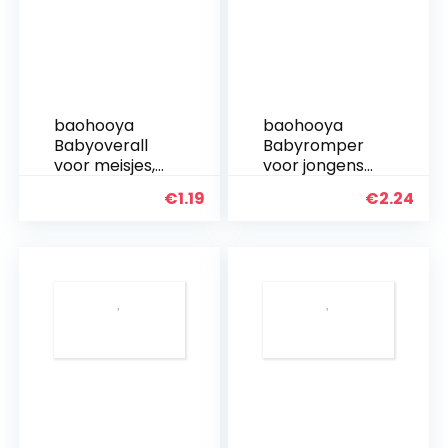
baohooya
baohooya
Babyoverall
Babyromper
voor meisjes,
voor jongens
2-6 jaar, 2-
en meisjes, 0-
€
1.19
€
2.24
delig, van
18 maanden,
katoen, T-
romperpak
shirt met strik
van katoen,
en broek, set
body + broek
warm, lange
+ muts, warm
mouwen…