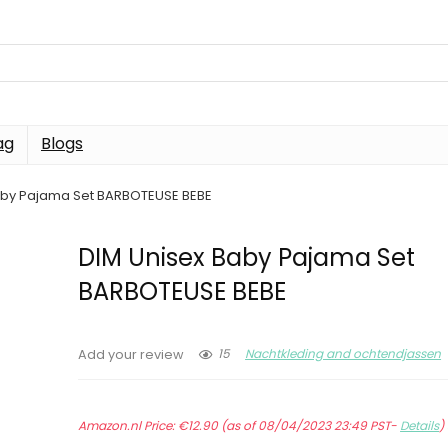
ag
Blogs
aby Pajama Set BARBOTEUSE BEBE
DIM Unisex Baby Pajama Set
BARBOTEUSE BEBE
15
Nachtkleding and ochtendjassen
Add your review
Amazon.nl Price:
€
12.90
(as of 08/04/2023 23:49 PST-
Details
)