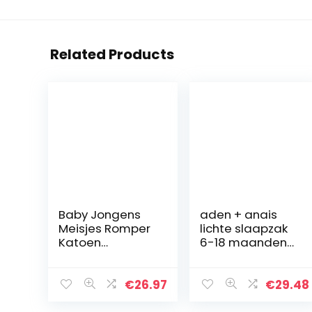
Related Products
Baby Jongens
aden + anais
Meisjes Romper
lichte slaapzak
Katoen
6-18 maanden
Jumpsuit Lange
Winnie de Poeh
Mouwen
Rompertjes
€
26.97
€
29.48
Bodysuit