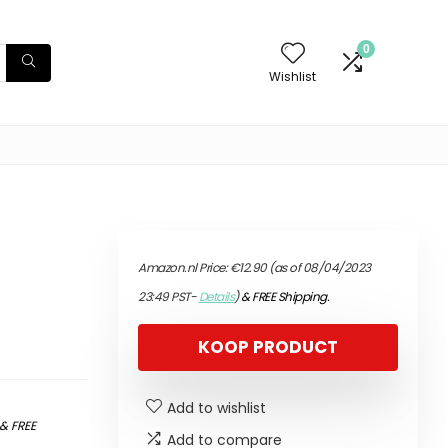
0
Wishlist
Amazon.nl Price:
€
12.90
(as of 08/04/2023
23:49 PST-
Details
)
&
FREE Shipping
.
KOOP PRODUCT
Add to wishlist
&
FREE
Add to compare