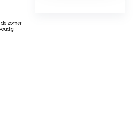
r de zomer
voudig