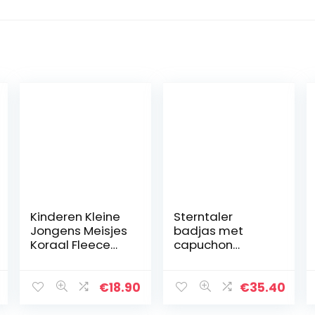
Kinderen Kleine
Sterntaler
Jongens Meisjes
badjas met
Koraal Fleece
capuchon
Badjas Unisex
Baylee
Kids Gewaad
Cartoon Dier
€
18.90
€
35.40
Pyjama