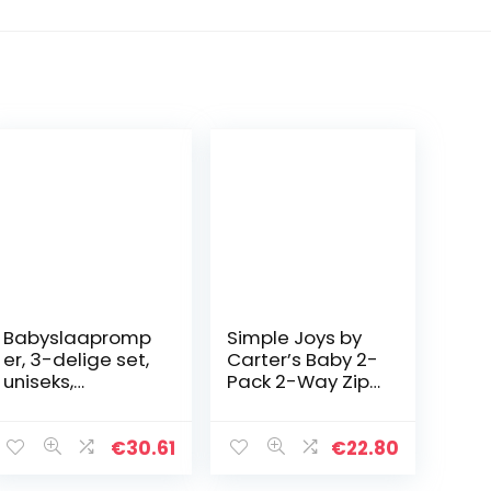
Babyslaapromp
Simple Joys by
er, 3-delige set,
Carter’s Baby 2-
uniseks,
Pack 2-Way Zip
katoenen
Thermal Footed
overalls, romper
Sleep and Play
met 3-12
uniseks-baby
€
30.61
€
22.80
maanden
baby- en