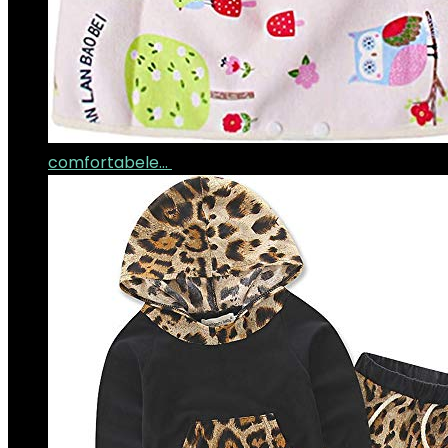
comfortabele…
€
16.61