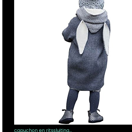
capuchon en ritssluiting…
€
5.39