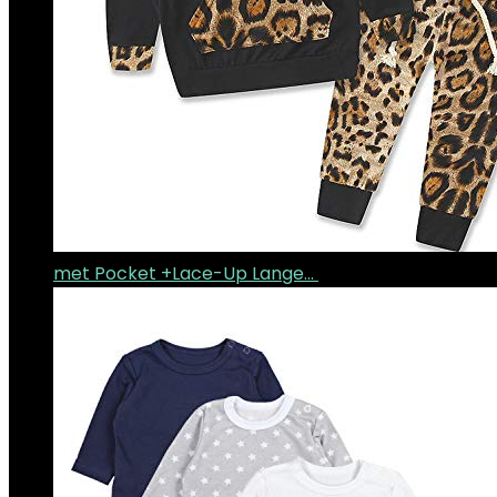
met Pocket +Lace-Up Lange…
€
4.75