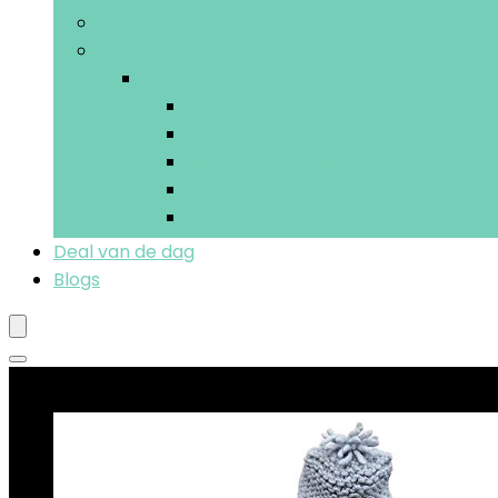
Kostuums and blazers
More
More
Nachtkleding and ochtendjassen
Ondergoed
Regen- and sneeuwkleding
Truien
Zwemkleding
Deal van de dag
Blogs
Beste deals