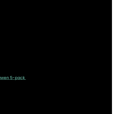
uwen 5-pack
€
27.95