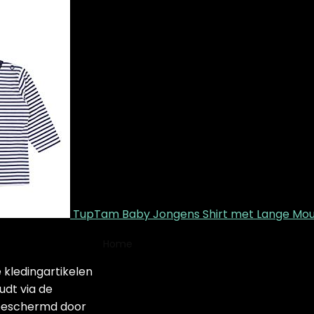
TupTam Baby Jongens Shirt met Lange Mo
Home
Product Fabrikant
Nuby
 kledingartikelen
Nuby
udt via de
k beschermd door