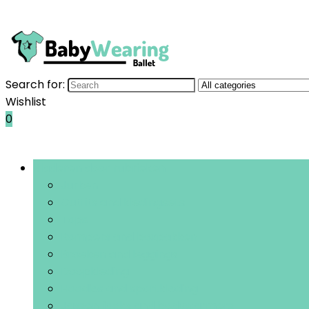
Search for:
Wishlist
0
Bladeren door rubrieken
Jurken
Outfits and kledingsets
Tops
Rompers and boxpakken
Broeken and leggings
Doopkleding
Hoodies and sportkleding
Jassen, jacks and bodywarmers