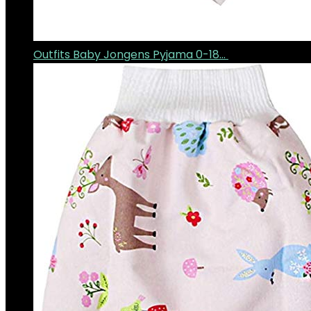
Outfits Baby Jongens Pyjama 0-18…
€
11.10