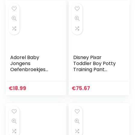
Adorel Baby
Disney Pixar
Jongens
Toddler Boy Potty
Oefenbroekjes
Training Pant
Wasbaar Katoen
Multipacks uniseks-
Set van 4
baby Baby en
peuter
€
18.99
€
75.67
Trainingsondergoe
d