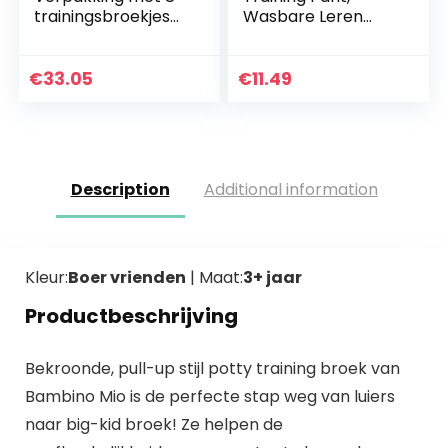
trainingsbroekjes
Wasbare Leren
voor baby’s en
Broek Cartoon
peuters,
Patch Doek Luiers
trainingskleding,
voor Baby Jongens
€
33.05
€
11.49
babyondergoed,
Meisjes
toilettraining…
Description
Additional information
Kleur:
Boer vrienden
| Maat:
3+ jaar
Productbeschrijving
Bekroonde, pull-up stijl potty training broek van
Bambino Mio is de perfecte stap weg van luiers
naar big-kid broek! Ze helpen de