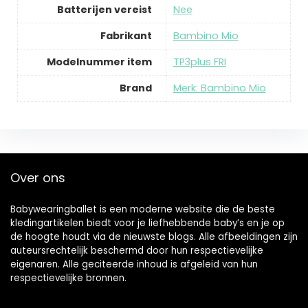
Batterijen vereist
Nee
Fabrikant
Bambino Mio
Modelnummer item
TP3plus FRI
Brand
Merk: Bambino Mio
Over ons
Babywearingballet is een moderne website die de beste
kledingartikelen biedt voor je liefhebbende baby’s en je op
de hoogte houdt via de nieuwste blogs. Alle afbeeldingen zijn
auteursrechtelijk beschermd door hun respectievelijke
eigenaren. Alle geciteerde inhoud is afgeleid van hun
respectievelijke bronnen.