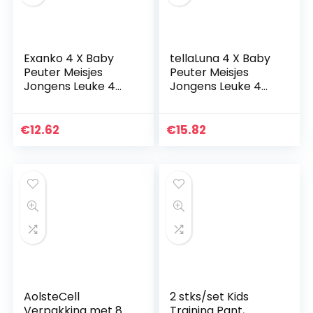
Exanko 4 X Baby
tellaLuna 4 X Baby
Peuter Meisjes
Peuter Meisjes
Jongens Leuke 4
Jongens Leuke 4
Lagen Waterdichte
Lagen Waterdichte
Potty Training
Potty Training
Broek Herbruikbare
Broek Herbruikbare
€
12.62
€
15.82
3-4 Jaar
3-4 Jaar
AolsteCell
2 stks/set Kids
Verpakking met 8
Training Pant,