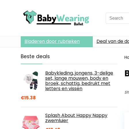
Search
for:
Bladeren door rubrieken
Deal van de d
Beste deals
H
Babykleding, jongens, 3-delige
set, lange mouwen, body en
broek, schattig, bedrukt met
letters en vissen
Sh
€
15.38
Splash About Happy Nappy
zwemluier