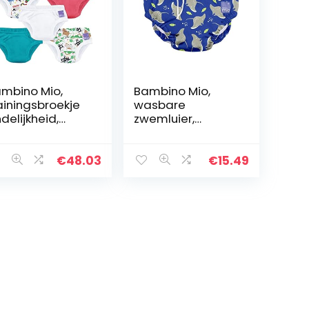
mbino Mio,
Bambino Mio,
ainingsbroekje
wasbare
ndelijkheid,
zwemluier,
erenvrienden,
stralende stralen,
3 jaar, pakket
S (<6 maanden)
n 5
€
48.03
€
15.49