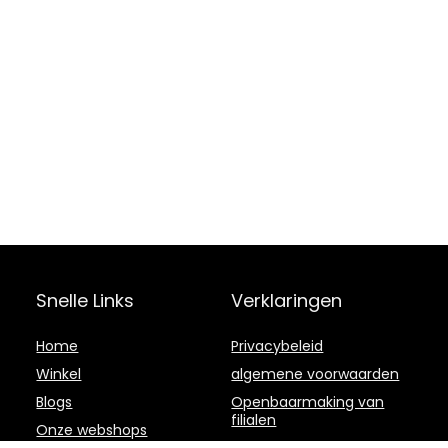
Snelle Links
Verklaringen
Home
Privacybeleid
Winkel
algemene voorwaarden
Blogs
Openbaarmaking van
filialen
Onze webshops