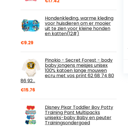
€
17.42
Hondenkleding, warme kleding
voor huisdieren om er mooier
uit te zien voor kleine honden
en katten(12#)
€
9.29
Pinokio - Secret Forest - body
baby jongens meisjes unisex
100% katoen lange mouwen
ecru met vos print 62 68 74 80
86 92…
€
15.76
Disney Pixar Toddler Boy Potty
Training Pant Multipacks
uniseks-baby Baby en peuter
Trainingsondergoed