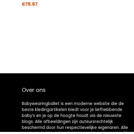
€
75.67
Over ons
Babywearingballet is een moderne website die de
beste kledingartikelen biedt voor je liefhebbende
baby’s en je op de hoogte houdt via de nieuwste
blogs. Alle afbeeldingen zijn auteursrechtelijk
beschermd door hun respectievelijke eigenaren. Alle
geciteerde inhoud is afgeleid van hun respectievelijke