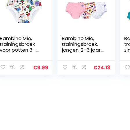
Bambino Mio,
Bambino Mio,
Ba
trainingsbroek
trainingsbroek,
tr
voor potten 3+
jongen, 2-3 jaar
zi
jaar
roze
bo
Boerenvrienden
2-
va
€
9.99
€
24.18