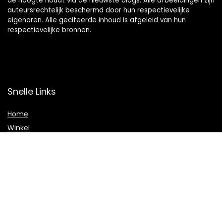
de hoogte houdt via de nieuwste blogs. Alle afbeeldingen zijn
auteursrechtelijk beschermd door hun respectievelijke
eigenaren. Alle geciteerde inhoud is afgeleid van hun
respectievelijke bronnen.
Snelle Links
Home
Winkel
Blogs
Onze webshops
Adverteren
Verklaringen
Privacybeleid