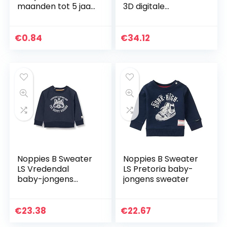
maanden tot 5 jaar,
3D digitale
babyset voor
afdrukken losse
meisjes en jongens,
Hooded trui
T-shirt + broek,
vrouwen Hooded
€
0.84
€
34.12
camouflage-set…
Plus Size Paar Outfit
Noppies B Sweater
Noppies B Sweater
LS Vredendal
LS Pretoria baby-
baby-jongens
jongens sweater
Sweater
€
23.38
€
22.67