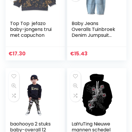
Top Top jefazo
Baby Jeans
baby-jongens trui
Overalls Tuinbroek
met capuchon
Denim Jumpsuit
Meisjes Jongens
Rompers Kat
Gedrukt Kleding
€
17.30
€
15.43
90cm
baohooya 2 stuks
LaiYuTing Nieuwe
baby-overall 12
mannen schedel