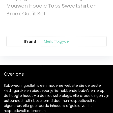
Mouwen Hoodie Tops Sweatshirt en
Broek Outfit Set
Brand
Merk: Ttkgyoe
Over ons
Babywearingballet is een moderne website die de beste
kledingartikelen biedt voor je liefhebbende baby’s en je op
de hoogte houdt via de nieuwste blogs. Alle afbeeldingen zijn
auteursrechtelijk beschermd door hun respectievelijke
eigenaren. Alle geciteerde inhoud is afgeleid van hun
respectievelijke bronnen.