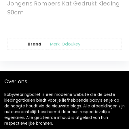
Jongens Rompers Kat Gedrukt Kleding
90cm
Brand
Merk: Odoukey
Over ons
Babywearingballet is een moderne website die de beste
kledingartikelen biedt voor je liefhebbende baby’s en je op
de hoogte houdt via de nieuwste blogs. Alle afbeeldingen zijn
auteursrechtelijk beschermd door hun respectievelijke
eigenaren. Alle geciteerde inhoud is afgeleid van hun
respectievelijke bronnen.