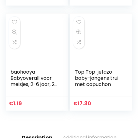
baohooya
Top Top jefazo
Babyoverall voor
baby-jongens trui
meisjes, 2-6 jaar, 2-
met capuchon
delig, van katoen,
T-shirt met strik en
broek, set warm,
€
1.19
€
17.30
lange mouwen…
Description
Additional information