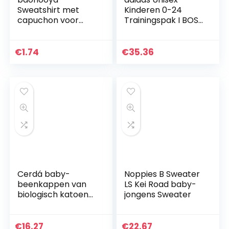
Sweatshirt met
Kinderen 0-24
capuchon voor
Trainingspak I BOS
kinderen van 0-6
Jog FT
jaar, meisjes en
jongens, mantel,
€
1.74
€
35.36
meisjes, lange
mouwen, letters…
Cerdá baby-
Noppies B Sweater
beenkappen van
LS Kei Road baby-
biologisch katoen
jongens Sweater
van Harry Potter
€
16.27
€
22.67