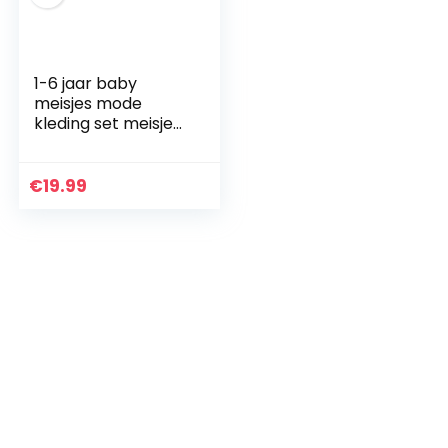
1-6 jaar baby
meisjes mode
kleding set meisjes
katoenen jarretel
jurk set, Groen, 4-5
jaar
€
19.99