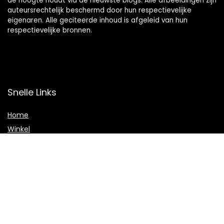
de hoogte houdt via de nieuwste blogs. Alle afbeeldingen zijn
auteursrechtelijk beschermd door hun respectievelijke
eigenaren. Alle geciteerde inhoud is afgeleid van hun
respectievelijke bronnen.
Snelle Links
Home
Winkel
Blogs
Onze webshops
Adverteren
Verklaringen
Privacybeleid