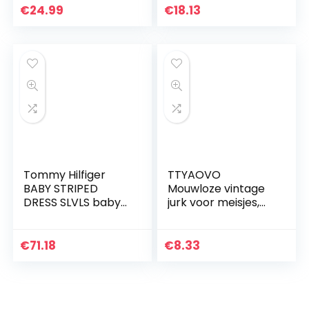
voor Kinderen &
€
24.99
€
18.13
Peuters
Verjaardag…
Tommy Hilfiger
TTYAOVO
BABY STRIPED
Mouwloze vintage
DRESS SLVLS baby-
jurk voor meisjes,
jongens Gekleed
zomer, ronde hals,
retro polkadots
€
71.18
€
8.33