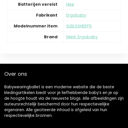
Batterijen vereist
Nee
Fabrikant
Ergobaby
Modelnummer item
SLBLGSHEEP5
Brand
Merk: Ergobaby
Over ons
Babywearingballet is een moderne website die de beste
kledingartikelen biedt voor je liefhebbende baby’s en je op
de hoogte houdt via de nieuwste blogs. Alle afbeeldingen zijn
auteursrechtelijk beschermd door hun respectievelijke
eigenaren. Alle geciteerde inhoud is afgeleid van hun
respectievelijke bronnen.