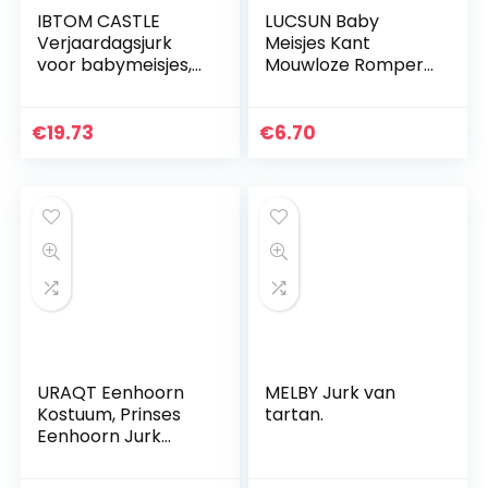
IBTOM CASTLE
LUCSUN Baby
Verjaardagsjurk
Meisjes Kant
voor babymeisjes,
Mouwloze Romper
1e, 2e, 3e
Jurk Zus
verjaardag, korte
Bijpassende
mouwen, katoen,
Pasgeboren Baby
€
19.73
€
6.70
body Minnie Mouse,
Meisjes Casual
polka…
Outfits Kleding
URAQT Eenhoorn
MELBY Jurk van
Kostuum, Prinses
tartan.
Eenhoorn Jurk
Fancy Dress met
Ketting, Hoofdband