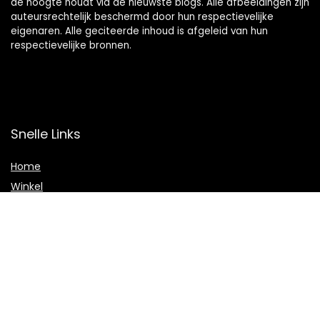
de hoogte houdt via de nieuwste blogs. Alle afbeeldingen zijn
auteursrechtelijk beschermd door hun respectievelijke
eigenaren. Alle geciteerde inhoud is afgeleid van hun
respectievelijke bronnen.
Snelle Links
Home
Winkel
Blogs
Onze webshops
Adverteren
Verklaringen
Privacybeleid