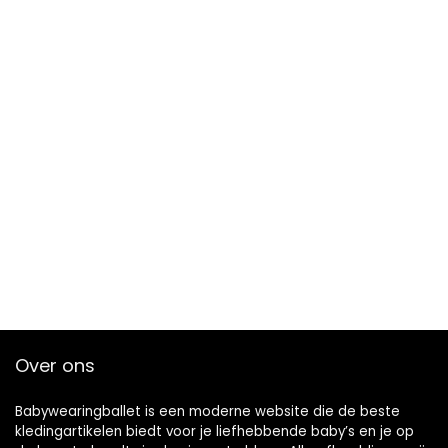
Over ons
Babywearingballet is een moderne website die de beste
kledingartikelen biedt voor je liefhebbende baby’s en je op