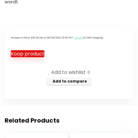
wordt.
Amazon.nl Price:
€
19.99
(as of 08/04/2023 23:50 PST-
Details
)
&
FREE Shipping
.
Koop product
Add to wishlist
0
Add to compare
Related Products