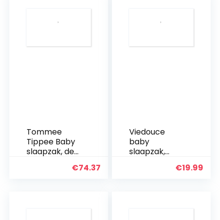
Tommee
Viedouce
Tippee Baby
baby
slaapzak, de
slaapzak,
originele
organisch
€
74.37
€
19.99
grobag,
katoen
zachte
draagbaar
bamboe-rijke
deken
stof, 18-36m,
slaapzak alle
1.0 Tog,
seizoenen 70-