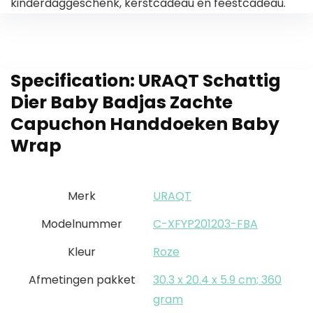
kinderdaggeschenk, kerstcadeau en feestcadeau.
Specification:
URAQT Schattig
Dier Baby Badjas Zachte
Capuchon Handdoeken Baby
Wrap
Merk
URAQT
Modelnummer
C-XFYP201203-FBA
Kleur
Roze
Afmetingen pakket
30.3 x 20.4 x 5.9 cm; 360
gram