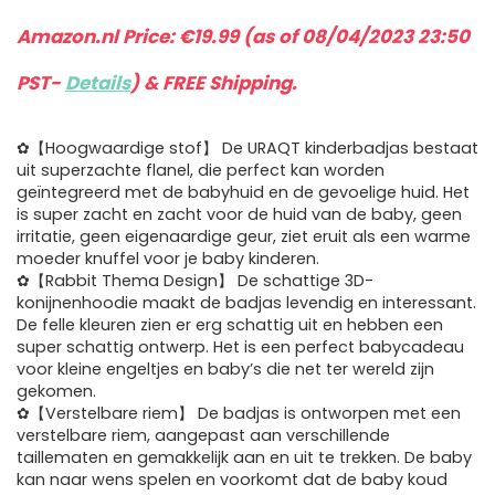
Amazon.nl Price:
€
19.99
(as of 08/04/2023 23:50
PST-
Details
)
&
FREE Shipping
.
✿【Hoogwaardige stof】 De URAQT kinderbadjas bestaat
uit superzachte flanel, die perfect kan worden
geïntegreerd met de babyhuid en de gevoelige huid. Het
is super zacht en zacht voor de huid van de baby, geen
irritatie, geen eigenaardige geur, ziet eruit als een warme
moeder knuffel voor je baby kinderen.
✿【Rabbit Thema Design】 De schattige 3D-
konijnenhoodie maakt de badjas levendig en interessant.
De felle kleuren zien er erg schattig uit en hebben een
super schattig ontwerp. Het is een perfect babycadeau
voor kleine engeltjes en baby’s die net ter wereld zijn
gekomen.
✿【Verstelbare riem】 De badjas is ontworpen met een
verstelbare riem, aangepast aan verschillende
taillematen en gemakkelijk aan en uit te trekken. De baby
kan naar wens spelen en voorkomt dat de baby koud