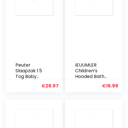
schatbomen
80 cm voor
baby peuter
Peuter
IEUUMLER
Slaapzak 1.5
Children’s
Tog Baby
Hooded Bath
Slaapzak met
Towel Flanel
€
28.97
€
16.99
Benen Rits
Fleece
Front 3-5 Jaar
Pyjama’s voor
Baby Meisje
Jongen
Babydressing
Gown 0-6 jaar
IE002