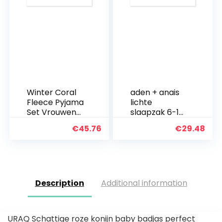
Winter Coral
aden + anais
Fleece Pyjama
lichte
Set Vrouwen
slaapzak 6-18
Dikke Warm
maanden
€
45.76
€
29.48
Flanel Velvet
Winnie de
Cozy Two
Poeh
Pieces
Nachtkleding
Pak Dames
Home
Description
Additional information
Kleding…
URAQ Schattige roze konijn baby badjas perfect