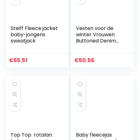
Steiff Fleece jacket
Vesten voor de
baby-jongens
winter Vrouwen
sweatjack
Buttoned Denim
Gilets, Gilets
mouwloze jas,
Spring Fall Winter
€
55.51
€
50.56
mouwloze jas
Warm Gilets…
Top Top rotalan
Baby fleecejas