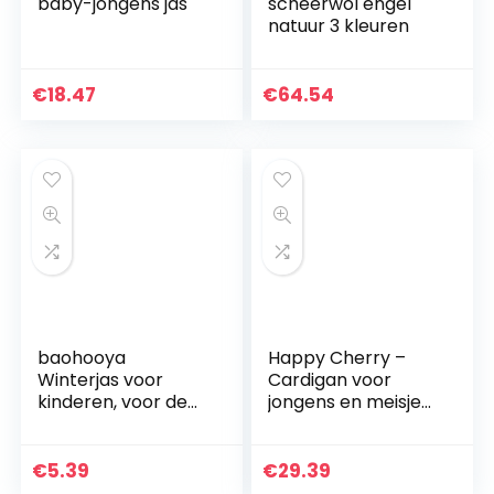
baby-jongens jas
scheerwol engel
natuur 3 kleuren
€
18.47
€
64.54
baohooya
Happy Cherry –
Winterjas voor
Cardigan voor
kinderen, voor de
jongens en meisjes,
herfst, 1-8 jaar, jas
kinderjas van
voor jongens en
pluche, ritssluiting,
meisjes, met
winddicht,
€
5.39
€
29.39
capuchon en
eenkleurig, fleece…