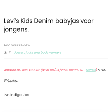
Levi’s Kids Denim babyjas voor
jongens.
Add your review
7
Jassen, jacks and bodywarmers
Amazon.nl Price:
€
65.82
(as of 09/04/2023 00:08 PST-
Details
)
&
FREE
Shipping
.
Lvn Indigo Jas