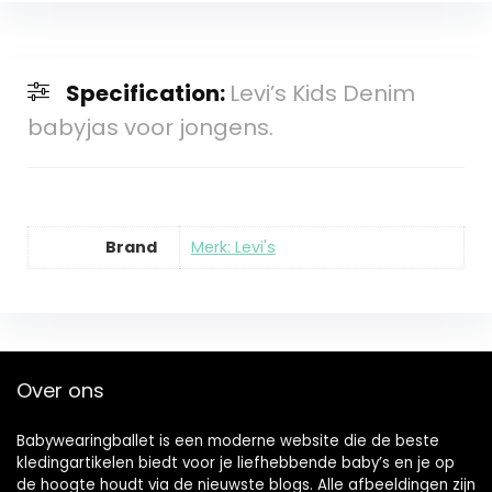
Specification:
Levi’s Kids Denim
babyjas voor jongens.
Brand
Merk: Levi's
Over ons
Babywearingballet is een moderne website die de beste
kledingartikelen biedt voor je liefhebbende baby’s en je op
de hoogte houdt via de nieuwste blogs. Alle afbeeldingen zijn