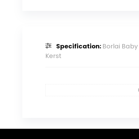
Specification:
Borlai Baby
Kerst