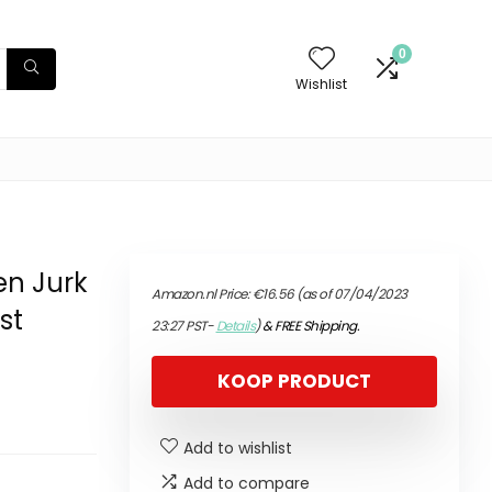
0
Wishlist
en Jurk
Amazon.nl Price:
€
16.56
(as of 07/04/2023
st
23:27 PST-
Details
)
&
FREE Shipping
.
KOOP PRODUCT
Add to wishlist
Add to compare