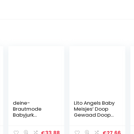
deine-
Lito Angels Baby
Brautmode
Meisjes’ Doop
Babyjurk
Gewaad Doop
doopjurk
Kralen Wit Jurk
gebreide jurk
met Geborduurd
feestjurk baby
Veter Kaap en
€
33.88
€
27.66