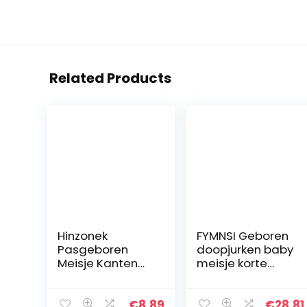
Related Products
Hinzonek
FYMNSI Geboren
Pasgeboren
doopjurken baby
Meisje Kanten
meisje korte
Romper
mouwen kant
Fotografie
doop lange
Rekwisieten
jurken met
€
8.89
€
28.81