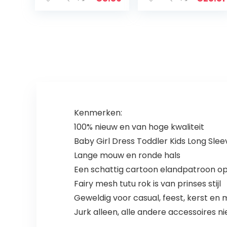
Kostuum
motorkap 2
Hoofdband
stuks set voor 0-
Baby Fotoshoot
24 maanden
Kleding Met Strik
Kenmerken:
100% nieuw en van hoge kwaliteit
Baby Girl Dress Toddler Kids Long Sle
Lange mouw en ronde hals
Een schattig cartoon elandpatroon o
Fairy mesh tutu rok is van prinses stijl
Geweldig voor casual, feest, kerst en
Jurk alleen, alle andere accessoires n