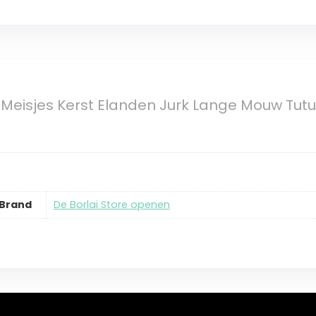
 Meisjes Kerst Elanden Jurk Lange Mouw Tut
Brand
De Borlai Store openen