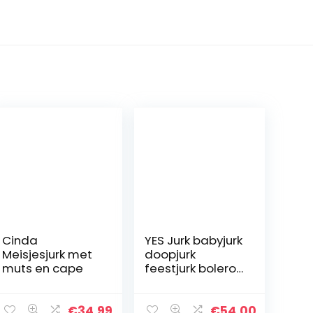
Cinda
YES Jurk babyjurk
Meisjesjurk met
doopjurk
muts en cape
feestjurk bolero
jas meisje baby
doopjas
€
34.99
€
54.00