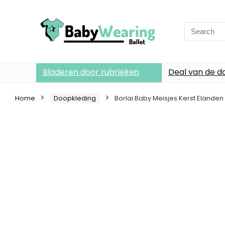
Search
for:
Bladeren door rubrieken
Deal van de d
Home
Doopkleding
Borlai Baby Meisjes Kerst Elande