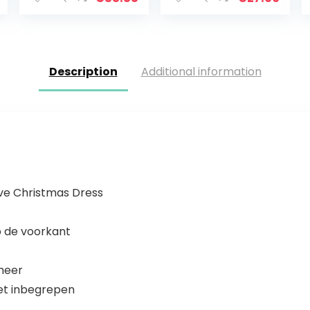
doopjurk
Kap Zuigeling
gebreid
Leeftijd 0-24…
Description
Additional information
eve Christmas Dress
p de voorkant
 meer
iet inbegrepen