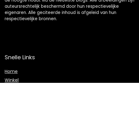
de hoogte houdt via de nieuwste blogs. Alle afbeeldingen zijn
auteursrechtelijk beschermd door hun respectievelijke
eigenaren. Alle geciteerde inhoud is afgeleid van hun
respectievelijke bronnen.
Snelle Links
Home
Winkel
Blogs
Onze webshops
Adverteren
Verklaringen
Privacybeleid