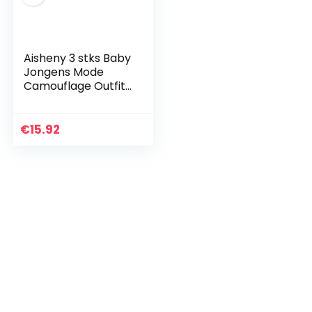
Aisheny 3 stks Baby
Jongens Mode
Camouflage Outfits
Strik Letter
Bedrukte Romper
Lange Broek met
€
15.92
Hoed 0-3 Months
Kleur…