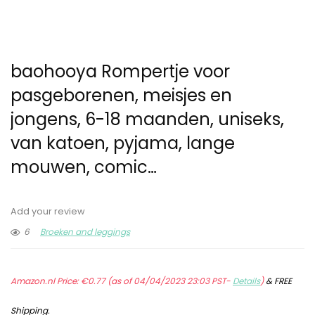
baohooya Rompertje voor
pasgeborenen, meisjes en
jongens, 6-18 maanden, uniseks,
van katoen, pyjama, lange
mouwen, comic…
Add your review
6
Broeken and leggings
Amazon.nl Price:
€
0.77
(as of 04/04/2023 23:03 PST-
Details
)
&
FREE
Shipping
.