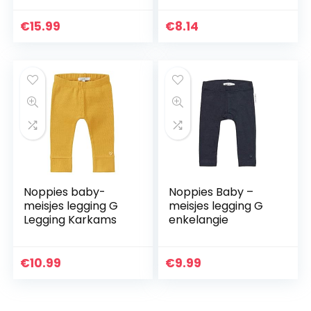
Verdikte Broek
Lange Broek voor
€
15.99
€
8.14
0-4Y Baby’s
Noppies baby-
Noppies Baby –
meisjes legging G
meisjes legging G
Legging Karkams
enkelangie
€
10.99
€
9.99