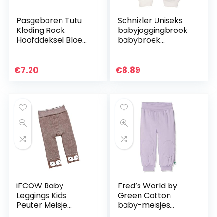
Pasgeboren Tutu
Schnizler Uniseks
Kleding Rock
babyjoggingbroek
Hoofddeksel Bloem
babybroek
Foto Prop Outfit
melange met
Rood
elastische
buikomslag, Oeko-
€
7.20
€
8.89
tex Standard 100
iFCOW Baby
Fred’s World by
Leggings Kids
Green Cotton
Peuter Meisje
baby-meisjes
Leggings Winter
broek Alfa pants