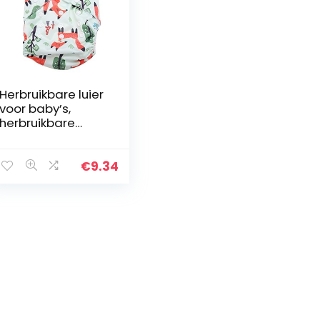
Herbruikbare luier
voor baby’s,
herbruikbare
baby-zwemluier
voor het
meenemen van
€
9.34
uw baby voor het
dragen van de
baby…