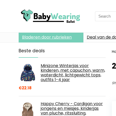
Search
for:
Bladeren door rubrieken
Deal van de d
Beste deals
H
2
Minizone Winterjas voor
kinderen, met capuchon, warm,
waterdicht, lichtgewicht tops,
outfits 1-4 jaar
Sh
€
22.18
Happy Cherry - Cardigan voor
jongens en meisjes, kinderjas
van pluche, ritssluiting,