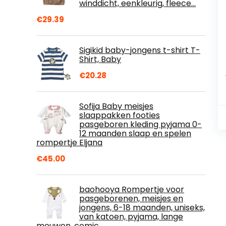
winddicht, eenkleurig, fleece…
€
29.39
Sigikid baby-jongens t-shirt T-
Shirt, Baby
€
20.28
Sofija Baby meisjes
slaappakken footies
pasgeboren kleding pyjama 0-
12 maanden slaap en spelen
rompertje Eljana
€
45.00
baohooya Rompertje voor
pasgeborenen, meisjes en
jongens, 6-18 maanden, uniseks,
van katoen, pyjama, lange
mouwen, comic…