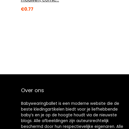
€
0.77
Over ons
Babywearingballet is een moderne website die de
beste kledingartikelen biedt voor je liefhebbende
baby’s en je op de hoogte houdt via de nieuwste
blogs. Alle afbeeldingen zijn auteursrechtelijk
beschermd door hun respectievelijke eigenaren. Alle