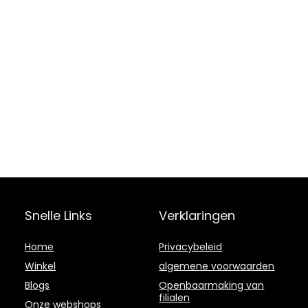
Snelle Links
Verklaringen
Home
Privacybeleid
Winkel
algemene voorwaarden
Blogs
Openbaarmaking van
filialen
Onze webshops