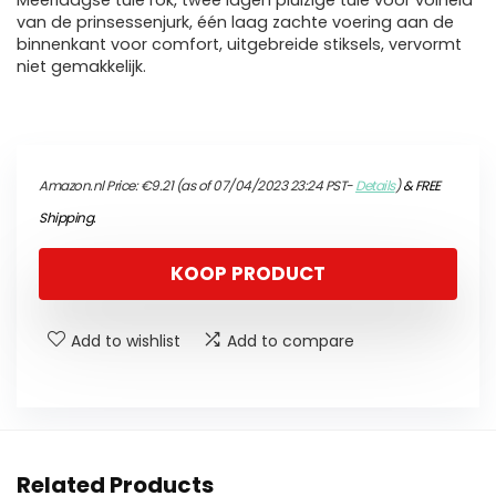
Meerlaagse tule rok, twee lagen pluizige tule voor volheid
van de prinsessenjurk, één laag zachte voering aan de
binnenkant voor comfort, uitgebreide stiksels, vervormt
niet gemakkelijk.
Amazon.nl Price:
€
9.21
(as of 07/04/2023 23:24 PST-
Details
)
&
FREE
Shipping
.
KOOP PRODUCT
Add to wishlist
Add to compare
Related Products