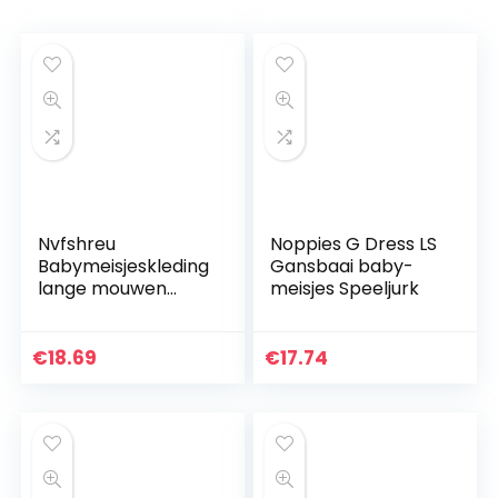
Nvfshreu
Noppies G Dress LS
Babymeisjeskleding
Gansbaai baby-
lange mouwen
meisjes Speeljurk
doopjurk kant
bloemenmeisje
partyjurk jurk 1
€
18.69
€
17.74
eenvoudige stijl
verjaardagsjurk…