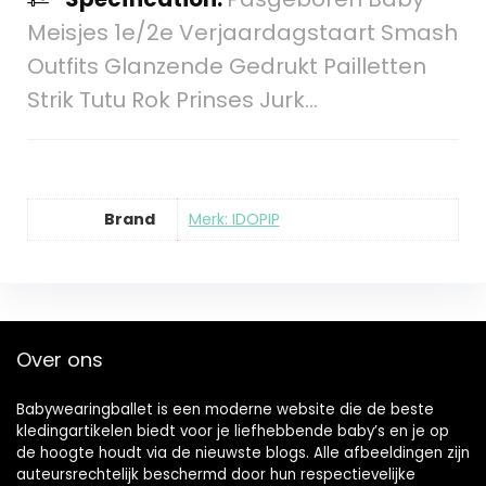
Meisjes 1e/2e Verjaardagstaart Smash
Outfits Glanzende Gedrukt Pailletten
Strik Tutu Rok Prinses Jurk…
Brand
Merk: IDOPIP
Over ons
Babywearingballet is een moderne website die de beste
kledingartikelen biedt voor je liefhebbende baby’s en je op
de hoogte houdt via de nieuwste blogs. Alle afbeeldingen zijn
auteursrechtelijk beschermd door hun respectievelijke