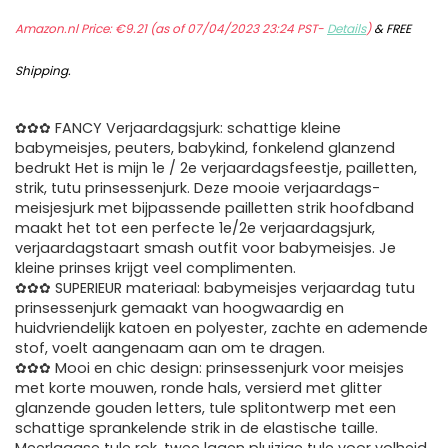
Amazon.nl Price:
€
9.21
(as of 07/04/2023 23:24 PST-
Details
)
&
FREE
Shipping
.
✿✿✿ FANCY Verjaardagsjurk: schattige kleine
babymeisjes, peuters, babykind, fonkelend glanzend
bedrukt Het is mijn 1e / 2e verjaardagsfeestje, pailletten,
strik, tutu prinsessenjurk. Deze mooie verjaardags-
meisjesjurk met bijpassende pailletten strik hoofdband
maakt het tot een perfecte 1e/2e verjaardagsjurk,
verjaardagstaart smash outfit voor babymeisjes. Je
kleine prinses krijgt veel complimenten.
✿✿✿ SUPERIEUR materiaal: babymeisjes verjaardag tutu
prinsessenjurk gemaakt van hoogwaardig en
huidvriendelijk katoen en polyester, zachte en ademende
stof, voelt aangenaam aan om te dragen.
✿✿✿ Mooi en chic design: prinsessenjurk voor meisjes
met korte mouwen, ronde hals, versierd met glitter
glanzende gouden letters, tule splitontwerp met een
schattige sprankelende strik in de elastische taille.