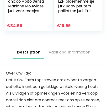
chicco Abito Senza
LZH bloemenmeisje
Maniche Mouwloze
jurk Baby peuters
jurk voor meisjes
pailletten jurk Tutu
Kids Party Dress
bruidsmeisje
trouwjurk
€
34.99
€
19.99
Description
Additional information
Over OwlFay:
Het is OwlFay’s topstreven om ervoor te zorgen
dat elke klant een gelukkige winkelervaring heeft
Als u vragen of opmerkingen voor en na verkoop,
aarzel dan niet om contact met ons op te nemen,
wij zullen u bevredigende oplossing binnen 12 uur.