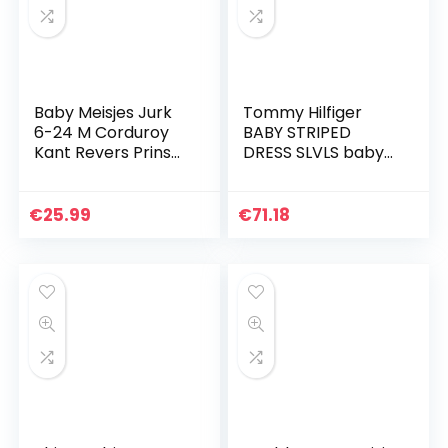
Baby Meisjes Jurk
Tommy Hilfiger
6-24 M Corduroy
BABY STRIPED
Kant Revers Prinses
DRESS SLVLS baby-
Jurken Kids Peuter
jongens Gekleed
Effen Kleur Strik
Elastische mouwen
€
25.99
€
71.18
Leuke