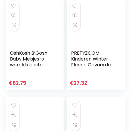
OshKosh B’Gosh
PRETYZOOM
Baby Meisjes ‘s
Kinderen Winter
werelds beste
Fleece Gevoerde
Overall
Warme Leggings
Broek Baby Peuter
Dikke Katoen
€
62.75
€
27.32
Gebreide Stretchy
Panty’s Leuke…