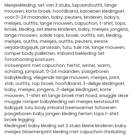
Meisjeskleding, set van 3 stuks, luipaardoutfit, lange
mouwen, korte broek, hoofdband, katoenen kledingset
voor 0-24 maanden, baby, peuters, kinderen, baby’s,
meisjes, outfits, lange mouwen, capuchon, t-shirt, tops,
broek, kleding, set kleine kinderen, baby, meisjes, jongens,
lange mouwen, solide tops, broek, outfits, set, kleding,
meisjes, outfits, meisjes, outfits, peuters, eerste
verjaardagsjurk, pinzessin, tutu, tule rok, lange mouwen,
romper body pailletten. irnband bekleding Set
fotoshooting kostuum.
Vossenprint met capuchon, herfst, winter, warm,
schattig, jumpsuit, 0-24 maanden, pasgeboren
babykleding, vliegende lange mouwen, meisjes, print,
strik, outfits, top broek, hoofdband, 3-delige kledingset,
baby, meisjes, jongens, 3-delige kledingset, korte
mouwen, T-shirt en lange broek met hoed, snuggle deze
muggle romper babykleding set meisjes kerstsoutfit
babyjurk tutu body irnband beenwarmer Schoenen
pasgeboren baby jongen kleding herten tops t-shirt
broek legging
Kledingset baby kleding set 2 stuks kleine kinderen baby
meisjes bloemenprint kleding met capuchon ritssluiting