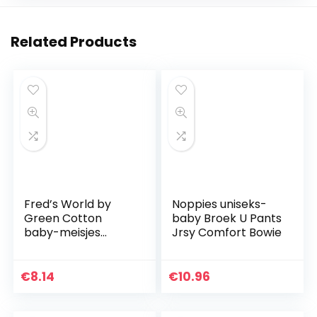
Related Products
Fred’s World by
Noppies uniseks-
Green Cotton
baby Broek U Pants
baby-meisjes
Jrsy Comfort Bowie
broek Alfa pants
€
8.14
€
10.96