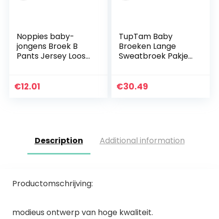
Noppies baby-
TupTam Baby
jongens Broek B
Broeken Lange
Pants Jersey Loose
Sweatbroek Pakje
Yip
van 5
€
12.01
€
30.49
Description
Additional information
Productomschrijving:
modieus ontwerp van hoge kwaliteit.