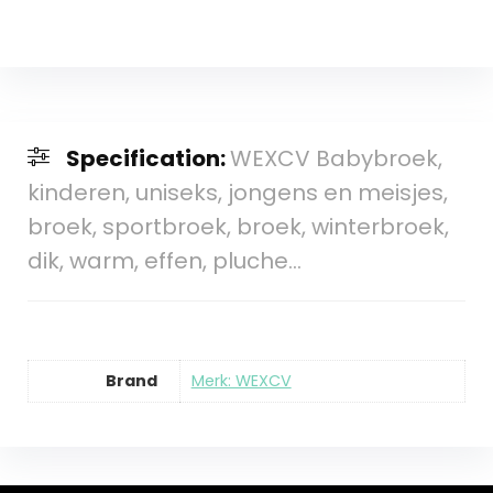
Specification:
WEXCV Babybroek,
kinderen, uniseks, jongens en meisjes,
broek, sportbroek, broek, winterbroek,
dik, warm, effen, pluche…
Brand
Merk: WEXCV