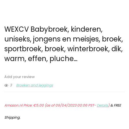
WEXCV Babybroek, kinderen,
uniseks, jongens en meisjes, broek,
sportbroek, broek, winterbroek, dik,
warm, effen, pluche…
Add your review
3
Broeken and leggings
Amazon.nl Price:
€
5.00
(as of 09/04/2023 00:06 PST-
Details
)
&
FREE
Shipping
.