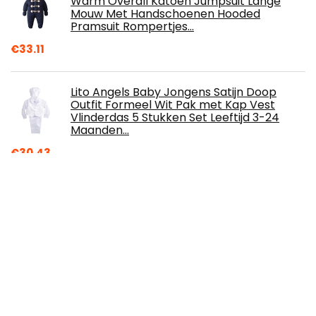
Warm Overall Katoen Jumpsuit Lange
Mouw Met Handschoenen Hooded
Pramsuit Rompertjes…
€
33.11
Lito Angels Baby Jongens Satijn Doop
Outfit Formeel Wit Pak met Kap Vest
Vlinderdas 5 Stukken Set Leeftijd 3-24
Maanden…
€
30.43
Baby rompertjes 3-pack, lange mouwen
rompertjes jongens meisjes met voeten
slaappak katoen baby onesie kleding voor
0-12…
€
30.83
Baby outfits en kledingsets 0-24
maanden 3-delige Jack met lange