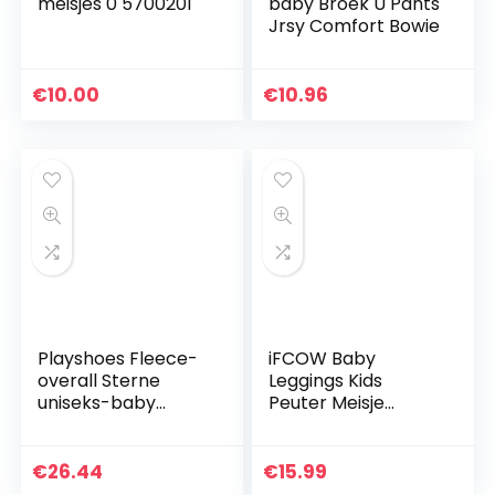
meisjes 0 5700201
baby Broek U Pants
Jrsy Comfort Bowie
€
10.00
€
10.96
Playshoes Fleece-
iFCOW Baby
overall Sterne
Leggings Kids
uniseks-baby
Peuter Meisje
Sneeuwpak
Leggings Winter
Verdikte Broek
Lange Broek voor
€
26.44
€
15.99
0-4Y Baby’s