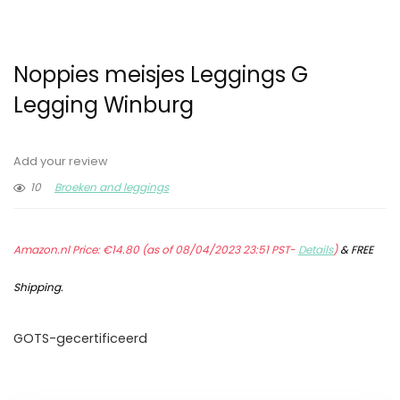
Noppies meisjes Leggings G
Legging Winburg
Add your review
10
Broeken and leggings
Amazon.nl Price:
€
14.80
(as of 08/04/2023 23:51 PST-
Details
)
&
FREE
Shipping
.
GOTS-gecertificeerd