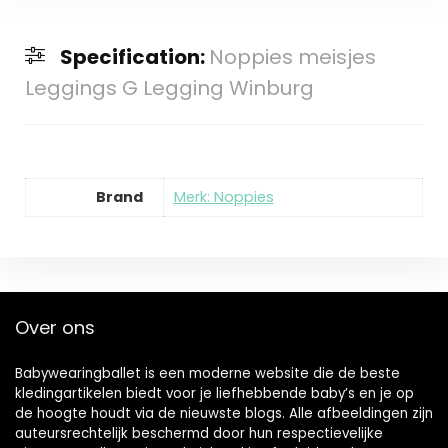
Specification:
Noppies meisjes
Leggings G Legging Winburg
Brand
Merk: Noppies
Over ons
Babywearingballet is een moderne website die de beste
kledingartikelen biedt voor je liefhebbende baby’s en je op
de hoogte houdt via de nieuwste blogs. Alle afbeeldingen zijn
auteursrechtelijk beschermd door hun respectievelijke