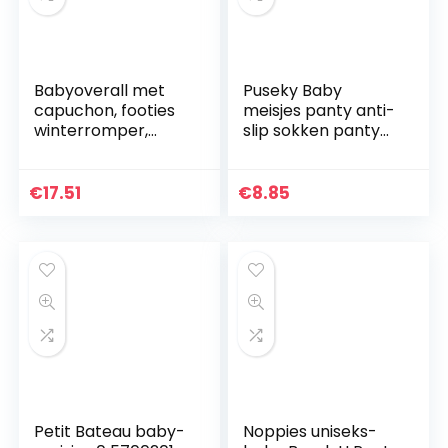
Babyoverall met
Puseky Baby
capuchon, footies
meisjes panty anti-
winterromper,
slip sokken panty
sneeuwpak,
legging broek
karikatuur,
warme kousen
jumpsuit, meisjes en
€
17.51
€
8.85
jongens, kledingset
Petit Bateau baby-
Noppies uniseks-