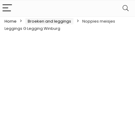
Home
Broeken and leggings
Noppies meisjes
Leggings G Legging Winburg