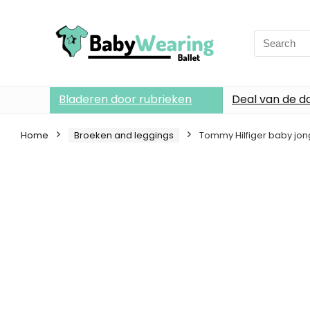
Search
for:
Bladeren door rubrieken
Deal van de d
Home
Broeken and leggings
Tommy Hilfiger baby jo