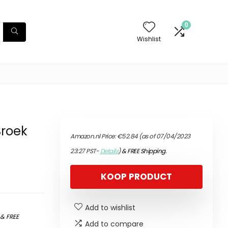
0
Wishlist
Broek
Amazon.nl Price:
€
52.84
(as of 07/04/2023
23:27 PST-
Details
)
&
FREE Shipping
.
KOOP PRODUCT
Add to wishlist
)
&
FREE
Add to compare