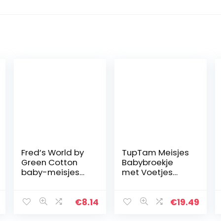
Fred’s World by
TupTam Meisjes
Green Cotton
Babybroekje
baby-meisjes
met Voetjes
broek Alfa pants
Pakje van 3
€
8.14
€
19.49