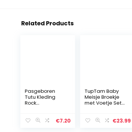
Related Products
Pasgeboren
TupTam Baby
Tutu Kleding
Meisje Broekje
Rock
met Voetje Set
Hoofddeksel
van 5
Bloem Foto Prop
Outfit Rood
€
7.20
€
23.99