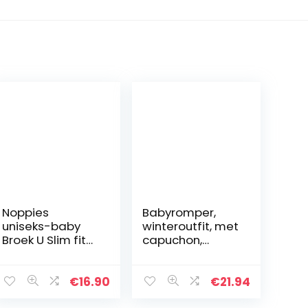
Noppies
Babyromper,
uniseks-baby
winteroutfit, met
Broek U Slim fit
capuchon,
Pants Botleng
sneeuwpak,
jongens,
meisjes, overall,
€
16.90
€
21.94
lange mouwen,