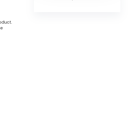
oduct.
me