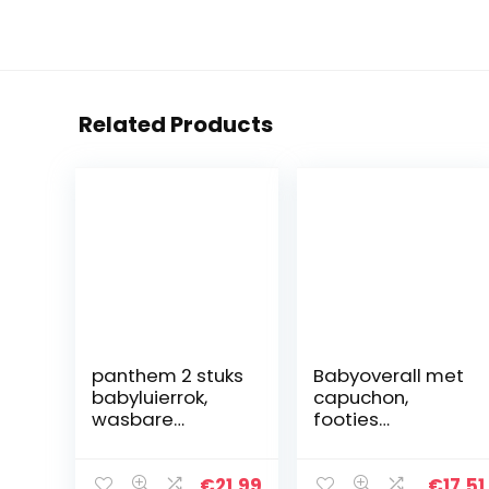
Related Products
panthem 2 stuks
Babyoverall met
babyluierrok,
capuchon,
wasbare
footies
trainingsrok voor
winterromper,
baby’s, jongens
sneeuwpak,
en meisjes, 2-in-
karikatuur,
€
21.99
€
17.51