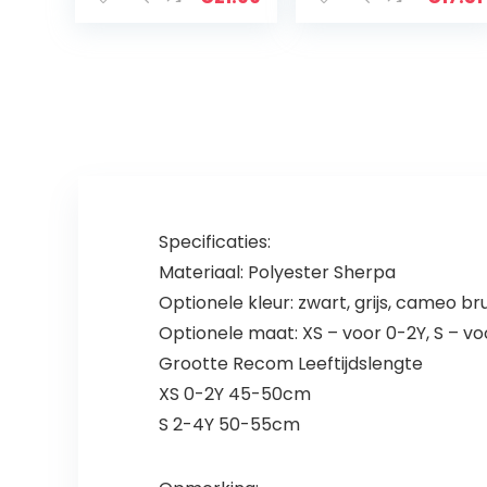
1 waterdicht,
jumpsuit,
absorberend…
meisjes en
jongens,
kledingset
Specificaties:
Materiaal: Polyester Sherpa
Optionele kleur: zwart, grijs, cameo br
Optionele maat: XS – voor 0-2Y, S – v
Grootte Recom Leeftijdslengte
XS 0-2Y 45-50cm
S 2-4Y 50-55cm