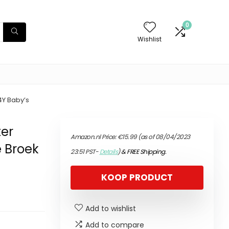
0
Wishlist
4Y Baby’s
ter
Amazon.nl Price:
€
15.99
(as of 08/04/2023
e Broek
23:51 PST-
Details
)
&
FREE Shipping
.
KOOP PRODUCT
Add to wishlist
Add to compare