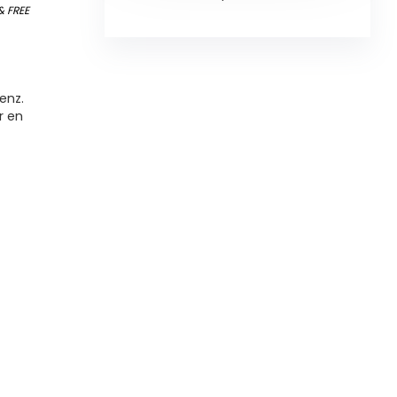
&
FREE
enz.
r en