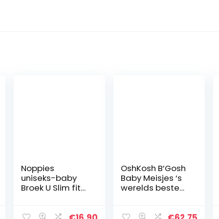
Noppies
OshKosh B’Gosh
uniseks-baby
Baby Meisjes ‘s
Broek U Slim fit
werelds beste
Pants Botleng
Overall
€
16.90
€
62.75