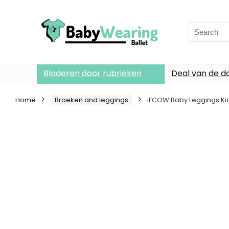
Search
for:
Bladeren door rubrieken
Deal van de d
Home
Broeken and leggings
iFCOW Baby Leggings Kid