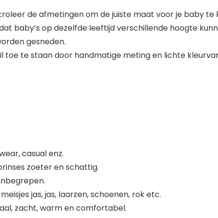
ontroleer de afmetingen om de juiste maat voor je baby te 
at baby’s op dezelfde leeftijd verschillende hoogte kun
 worden gesneden.
chil toe te staan door handmatige meting en lichte kleurv
wear, casual enz.
rinses zoeter en schattig.
 inbegrepen.
sjes jas, jas, laarzen, schoenen, rok etc.
al, zacht, warm en comfortabel.