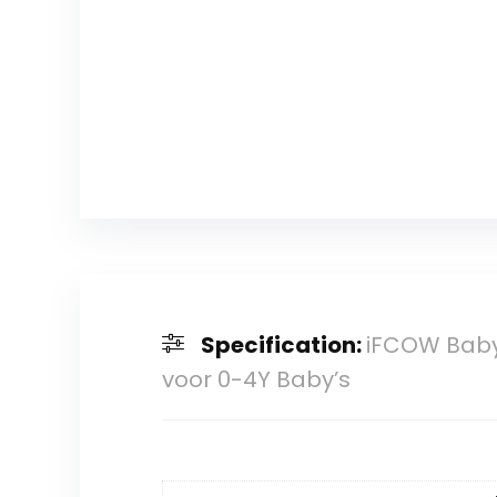
Specification:
iFCOW Baby 
voor 0-4Y Baby’s