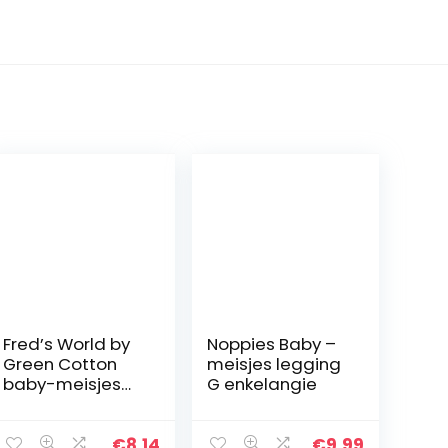
Fred’s World by
Noppies Baby –
Green Cotton
meisjes legging
baby-meisjes
G enkelangie
broek Alfa pants
€
8.14
€
9.99