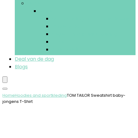
More
More
Nachtkleding and ochtendjassen
Ondergoed
Regen- and sneeuwkleding
Truien
Zwemkleding
Deal van de dag
Blogs
Home
Hoodies and sportkleding
TOM TAILOR Sweatshirt baby-
jongens T-Shirt