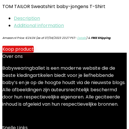
TOM TAILOR Sweatshirt baby-jongens T-Shirt
Description
Additional information
Amazon.nl Price:
€
24.04
(as of 07/04/2023 23:27 PST-
Details
)
&
FREE Shipping
.
Koop product
Over ons
Babywearingballet is een moderne website die de
beste kledingartikelen biedt voor je liefhebbende
baby’s en je op de hoogte houdt via de nieuwste blogs.
Alle afbeeldingen zijn auteursrechtelijk beschermd
door hun respectievelijke eigenaren. Alle geciteerde
inhoud is afgeleid van hun respectievelijke bronnen.
Snelle Links