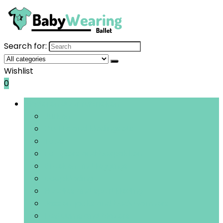
Search for:
Wishlist
0
Bladeren door rubrieken
Jurken
Outfits and kledingsets
Tops
Rompers and boxpakken
Broeken and leggings
Doopkleding
Hoodies and sportkleding
Jassen, jacks and bodywarmers
Kostuums and blazers