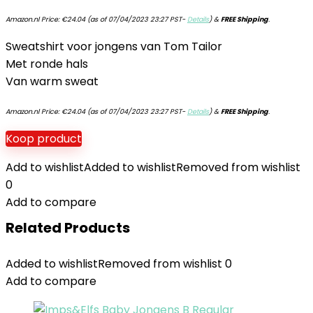
Amazon.nl Price:
€
24.04
(as of 07/04/2023 23:27 PST-
Details
)
&
FREE Shipping
.
Sweatshirt voor jongens van Tom Tailor
Met ronde hals
Van warm sweat
Amazon.nl Price:
€
24.04
(as of 07/04/2023 23:27 PST-
Details
)
&
FREE Shipping
.
Koop product
Add to wishlist
Added to wishlist
Removed from wishlist
0
Add to compare
Related Products
Added to wishlist
Removed from wishlist
0
Add to compare