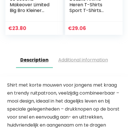
Makeover Limited
Heren T-Shirts
Big Bro Kleiner
Sport T-Shirts
Broer T-shirt set
Naruto Naruto
Brother T-shirts
Korte Mouwen
Frères Baby All
Uchiha Sasuke
€
23.80
€
29.06
Petit kinderen
Anime Kleding Full
blauw of…
Colour, Sectie…
Description
Additional information
Shirt met korte mouwen voor jongens met kraag
en trendy ruitpatroon, veelzijdig combineerbaar –
mooi design, ideaal in het dagelijks leven en bij
speciale gelegenheden – drukknopen op de borst
voor snel en eenvoudig aan- en uittrekken,
huidvriendelijk en aangenaam om te dragen