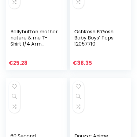
Bellybutton mother
OshKosh B’Gosh
nature & me T-
Baby Boys’ Tops
Shirt 1/4 Arm
12057710
baby-jongens t-
shirt
€
25.28
€
38.35
60 Second
Douzxc Anime