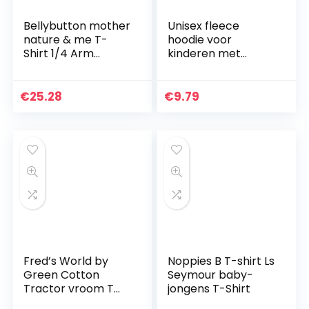
Bellybutton mother
Unisex fleece
nature & me T-
hoodie voor
Shirt 1/4 Arm
kinderen met
baby-jongens t-
berenoren voor
shirt
baby jongens
meisjes effen kleur
€
25.28
€
9.79
sweatshirt hoodie
peuter warme…
Fred’s World by
Noppies B T-shirt Ls
Green Cotton
Seymour baby-
Tractor vroom T
jongens T-Shirt
baby-jongens T-