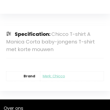
Specification:
Chicco T-shirt A
Manica Corta baby-jongens T-shirt
met korte mouwen
Brand
Merk: Chicco
Over ons