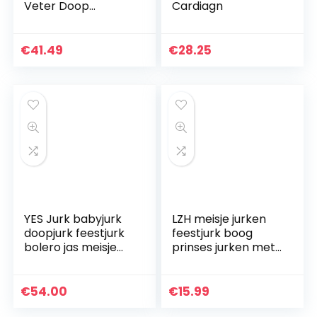
Veter Doop
Cardiagn
Gewaad Bruiloft
Bloem Meisjes Jurk
€
41.49
€
28.25
YES Jurk babyjurk
LZH meisje jurken
doopjurk feestjurk
feestjurk boog
bolero jas meisje
prinses jurken met
baby doopjas
hoofdband voor
feest verjaardag
bruiloft tutu prinses
€
54.00
€
15.99
bloem kanten…