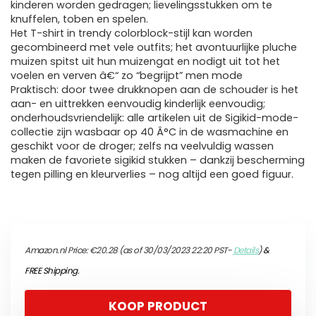
kinderen worden gedragen; lievelingsstukken om te
knuffelen, toben en spelen.
Het T-shirt in trendy colorblock-stijl kan worden
gecombineerd met vele outfits; het avontuurlijke pluche
muizen spitst uit hun muizengat en nodigt uit tot het
voelen en verven â€“ zo “begrijpt” men mode
Praktisch: door twee drukknopen aan de schouder is het
aan- en uittrekken eenvoudig kinderlijk eenvoudig;
onderhoudsvriendelijk: alle artikelen uit de Sigikid-mode-
collectie zijn wasbaar op 40 Â°C in de wasmachine en
geschikt voor de droger; zelfs na veelvuldig wassen
maken de favoriete sigikid stukken – dankzij bescherming
tegen pilling en kleurverlies – nog altijd een goed figuur.
Amazon.nl Price:
€
20.28
(as of 30/03/2023 22:20 PST-
Details
)
&
FREE Shipping
.
KOOP PRODUCT