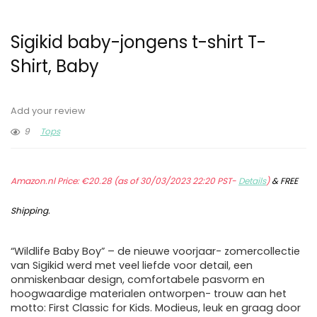
Sigikid baby-jongens t-shirt T-
Shirt, Baby
Add your review
9
Tops
Amazon.nl Price:
€
20.28
(as of 30/03/2023 22:20 PST-
Details
)
&
FREE
Shipping
.
“Wildlife Baby Boy” – de nieuwe voorjaar- zomercollectie
van Sigikid werd met veel liefde voor detail, een
onmiskenbaar design, comfortabele pasvorm en
hoogwaardige materialen ontworpen- trouw aan het
motto: First Classic for Kids. Modieus, leuk en graag door