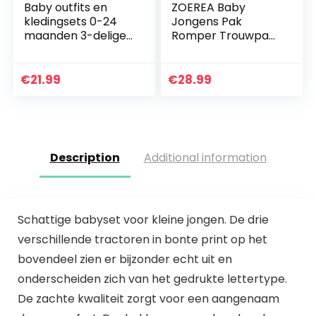
Baby outfits en
ZOEREA Baby
kledingsets 0-24
Jongens Pak
maanden 3-delige
Romper Trouwpak
Jack met lange
Broek Vlinderdas
mouwen en
Jasje Een Stukje Set
capuchon +
Button Banket Pak
€
21.99
€
28.99
rompertjes + broek
Description
Additional information
Schattige babyset voor kleine jongen. De drie
verschillende tractoren in bonte print op het
bovendeel zien er bijzonder echt uit en
onderscheiden zich van het gedrukte lettertype.
De zachte kwaliteit zorgt voor een aangenaam