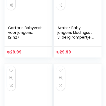
Carter’s Babyvest
Amissz Baby
voor jongens,
jongens kledingset
121h271
3-delig rompertje +
vest + hoed
vlinderdas
stropdas
€
29.99
€
29.99
gentleman set
baby doop pak