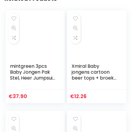
mintgreen 3pcs
Xmiral Baby
Baby Jongen Pak
jongens cartoon
Stel, Heer Jumpsuit
beer tops + broek
& Hesje Vacht &
outfits set lange
Baretten met
mouwen hemd
Vlinderdas en
broek
€
37.90
€
12.26
Bretels, 0-18
Maanden