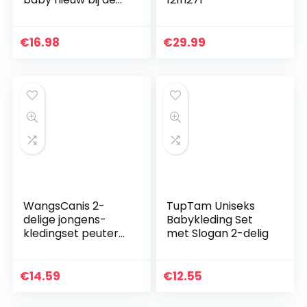
crew rompertje
lange broek + hoed
outfits set
€
16.98
€
29.99
WangsCanis 2-
TupTam Uniseks
delige jongens-
Babykleding Set
kledingset peuters
met Slogan 2-delig
baby jongen korte
mouwen crop top
dinosaurus
€
14.59
€
12.55
beachwear T-shirt
casual…