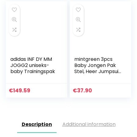
adidas INF DY MM
mintgreen 3pcs
JOGG2 uniseks-
Baby Jongen Pak
baby Trainingspak
Stel, Heer Jumpsuit
& Hesje Vacht &
Baretten met
Vlinderdas en
€
149.59
€
37.90
Bretels, 0-18
Maanden
Description
Additional information