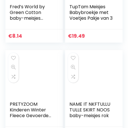
Fred’s World by
TupTam Meisjes
Green Cotton
Babybroekje met
baby-meisjes
Voetjes Pakje van 3
broek Alfa pants
€
8.14
€
19.49
PRETYZOOM
NAME IT NKFTULLU
Kinderen Winter
TULLE SKIRT NOOS
Fleece Gevoerde
baby-meisjes rok
Warme Leggings
Broek Baby Peuter