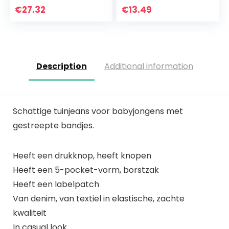
Dikke Katoen
€
27.32
€
13.49
Gebreide Stretchy
Panty’s Leuke…
Description
Additional information
Schattige tuinjeans voor babyjongens met
gestreepte bandjes.
Heeft een drukknop, heeft knopen
Heeft een 5-pocket-vorm, borstzak
Heeft een labelpatch
Van denim, van textiel in elastische, zachte
kwaliteit
In casual look