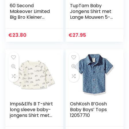
60 Second
TupTam Baby
Makeover Limited
Jongens Shirt met
Big Bro Kleiner
Lange Mouwen 5-
Broer T-shirt set
pack
Brother T-shirts
Frères Baby All
€
23.80
€
27.95
Petit kinderen
blauw of…
Imps&Elfs B T-shirt
OshKosh B’Gosh
long sleeve baby-
Baby Boys’ Tops
jongens Shirt met
12057710
lange