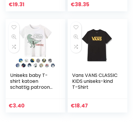
€
19.31
€
38.35
Uniseks baby T-
Vans VANS CLASSIC
shirt katoen
KIDS uniseks-kind
schattig patroon
T-Shirt
tops voor 1-7 jaar
oud
€
3.40
€
18.47