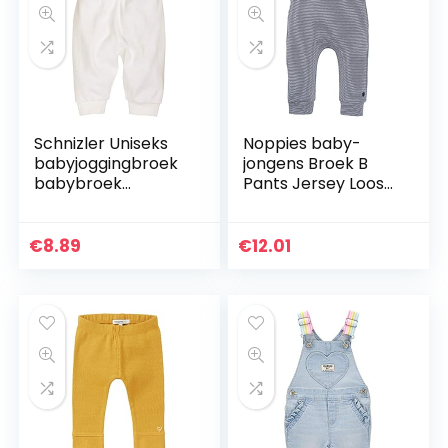
Schnizler Uniseks
Noppies baby-
babyjoggingbroek
jongens Broek B
babybroek
Pants Jersey Loose
melange met
Yip
elastische
buikomslag, Oeko-
€
8.89
€
12.01
tex Standard 100