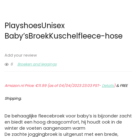
PlayshoesUnisex
Baby’sBroekKuschelfleece-hose
Add your review
6
Broeken and leggings
Amazon.nl Price:
€
11.99
(as of 04/04/2023 23:03 PST-
Details
)
&
FREE
Shipping
.
De behaaglijke fleecebroek voor baby’s is bijzonder zacht
en biedt een hoog draagcomfort, hij houdt ook in de
winter de voeten aangenaam warm
De zachte joggingbroek is uitgerust met een brede,