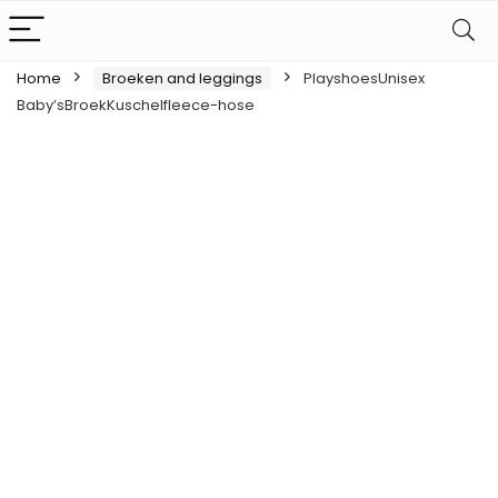
Home
Broeken and leggings
PlayshoesUnisex
Baby’sBroekKuschelfleece-hose