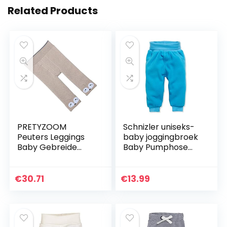
Related Products
PRETYZOOM
Schnizler uniseks-
Peuters Leggings
baby joggingbroek
Baby Gebreide
Baby Pumphose
Broek Kinderen
Fleece mit
Pluche Legging Vos
Strickbund
Geprinte Dikke
€
30.71
€
13.99
Warme Broek Voor
Kleine…