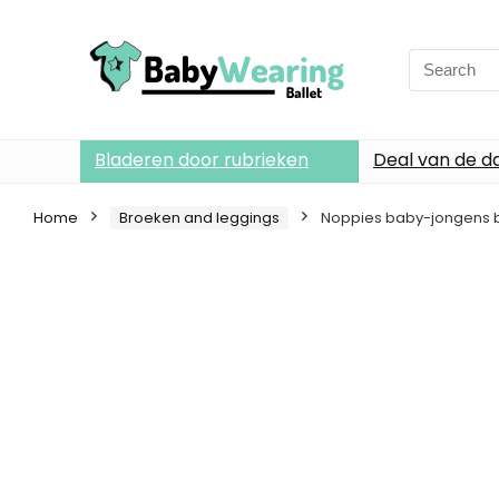
Search
for:
Bladeren door rubrieken
Deal van de d
Home
Broeken and leggings
Noppies baby-jongens br