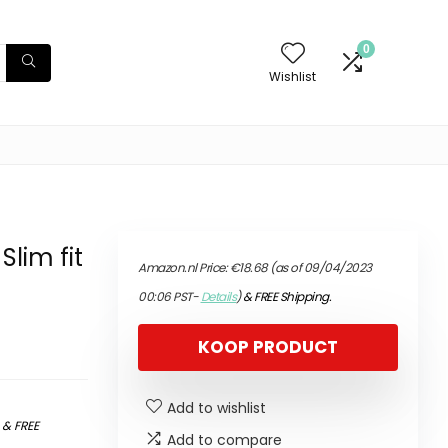
0
Wishlist
lim fit
Amazon.nl Price:
€
18.68
(as of 09/04/2023
00:06 PST-
Details
)
&
FREE Shipping
.
KOOP PRODUCT
Add to wishlist
)
&
FREE
Add to compare