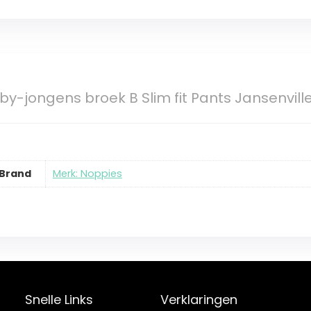
y-jongens broek B Slim fit Pants Jansenvill
Brand
Merk: Noppies
Snelle Links
Verklaringen