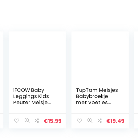
iFCOW Baby
TupTam Meisjes
Leggings Kids
Babybroekje
Peuter Meisje
met Voetjes
Leggings Winter
Pakje van 3
Verdikte Broek
Lange Broek
€
15.99
€
19.49
voor 0-4Y
Baby’s