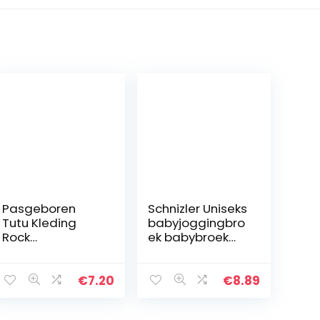
Pasgeboren
Schnizler Uniseks
Tutu Kleding
babyjoggingbro
Rock
ek babybroek
Hoofddeksel
melange met
Bloem Foto Prop
elastische
Outfit Rood
buikomslag,
€
7.20
€
8.89
Oeko-tex
Standard 100