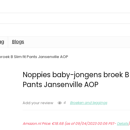
ag
Blogs
oek B Slim fit Pants Jansenville AOP
Noppies baby-jongens broek B S
Pants Jansenville AOP
4
Broeken and leggings
Add your review
Amazon.nl Price:
€
18.68
(as of 09/04/2023 00:06 PST-
Details