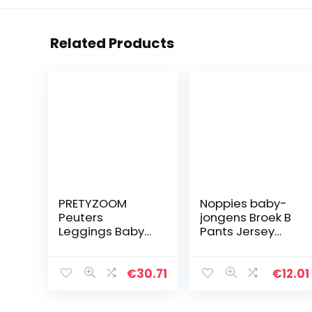
Related Products
PRETYZOOM
Noppies baby-
Peuters
jongens Broek B
Leggings Baby
Pants Jersey
Gebreide Broek
Loose Yip
Kinderen Pluche
Legging Vos
€
30.71
€
12.01
Geprinte Dikke
Warme Broek