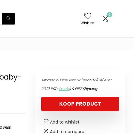
0
Wishlist
 baby-
Amazon.nl Price:
€
22.67
(as of 07/04/2023
23:27 PST-
Details
)
&
FREE Shipping
.
KOOP PRODUCT
Add to wishlist
&
FREE
Add to compare