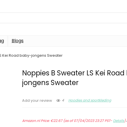
ag
Blogs
LS Kei Road baby-jongens Sweater
Noppies B Sweater LS Kei Road
jongens Sweater
4
Hoodies and sportkleding
Add your review
Amazon.nl Price:
€
22.67
(as of 07/04/2023 23:27 PST-
Details
)