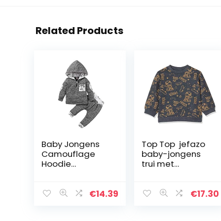
Related Products
Baby Jongens
Top Top jefazo
Camouflage
baby-jongens
Hoodie
trui met
Trainingspak Set
capuchon
Hooded
Sweatshirt Top
€
14.39
€
17.30
Broek met
Pocket Kleding