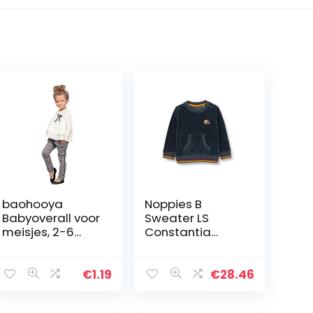
baohooya
Noppies B
Babyoverall voor
Sweater LS
meisjes, 2-6
Constantia
jaar, 2-delig,
baby-jongens
van katoen, T-
Sweater
shirt met strik en
€
1.19
€
28.46
broek, set warm,
lange mouwen…