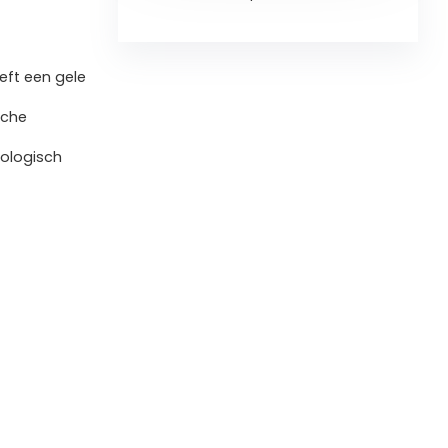
eft een gele
sche
iologisch