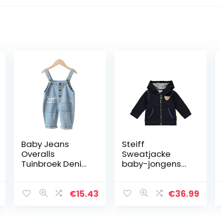
Baby Jeans
Steiff
Overalls
Sweatjacke
Tuinbroek Denim
baby-jongens
Jumpsuit
hoodie
Meisjes Jongens
Rompers Kat
€
15.43
€
36.99
Gedrukt Kleding
90cm