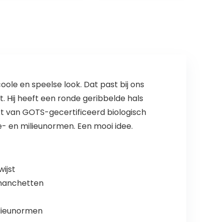
ole en speelse look. Dat past bij ons
 Hij heeft een ronde geribbelde hals
 van GOTS-gecertificeerd biologisch
e- en milieunormen. Een mooi idee.
ijst
 manchetten
ilieunormen