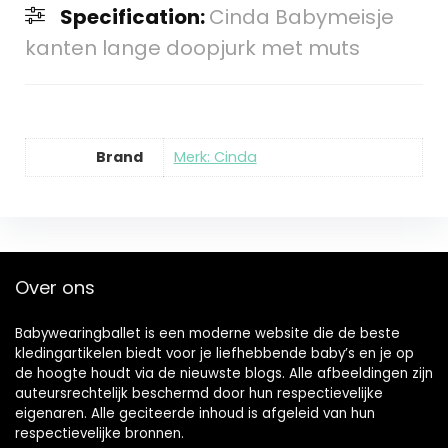
Specification:
Cinda Babymeisje
kanten lange doopjurk met muts
Brand
Merk: Cinda
Over ons
Babywearingballet is een moderne website die de beste
kledingartikelen biedt voor je liefhebbende baby’s en je op
de hoogte houdt via de nieuwste blogs. Alle afbeeldingen zijn
auteursrechtelijk beschermd door hun respectievelijke
eigenaren. Alle geciteerde inhoud is afgeleid van hun
respectievelijke bronnen.