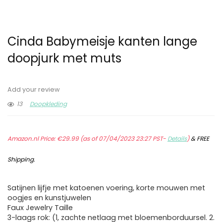
Cinda Babymeisje kanten lange
doopjurk met muts
Add your review
13
Doopkleding
Amazon.nl Price:
€
29.99
(as of 07/04/2023 23:27 PST-
Details
)
&
FREE
Shipping
.
Satijnen lijfje met katoenen voering, korte mouwen met
oogjes en kunstjuwelen
Faux Jewelry Taille
3-laags rok: (1, zachte netlaag met bloemenborduursel. 2.