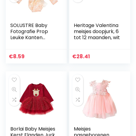
SOLUSTRE Baby
Heritage Valentina
Fotografie Prop
meisjes doopjurk, 6
Leuke Kanten
tot 12 maanden, wit
Rompertjes
Pasgeboren
Bloemen Klassieke
€
8.59
€
28.41
Outfits Met Bloem
Hoofdband Voor…
Borlai Baby Meisjes
Meisjes
Kerst Elanden Jurk
pasgeborenen