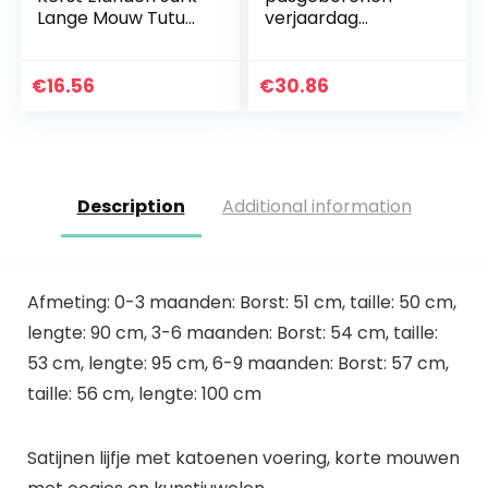
Lange Mouw Tutu
verjaardag
Rok Voor Feest
trouwjurken –
Verjaardag Kerst
kanten jurken doop
honderdagen feest
€
16.56
€
30.86
prinses rok zomer
Description
Additional information
Afmeting: 0-3 maanden: Borst: 51 cm, taille: 50 cm,
lengte: 90 cm, 3-6 maanden: Borst: 54 cm, taille:
53 cm, lengte: 95 cm, 6-9 maanden: Borst: 57 cm,
taille: 56 cm, lengte: 100 cm
Satijnen lijfje met katoenen voering, korte mouwen