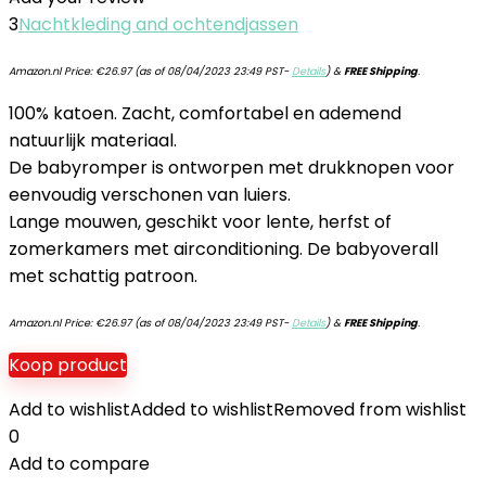
3
Nachtkleding and ochtendjassen
Amazon.nl Price:
€
26.97
(as of 08/04/2023 23:49 PST-
Details
)
&
FREE Shipping
.
100% katoen. Zacht, comfortabel en ademend
natuurlijk materiaal.
De babyromper is ontworpen met drukknopen voor
eenvoudig verschonen van luiers.
Lange mouwen, geschikt voor lente, herfst of
zomerkamers met airconditioning. De babyoverall
met schattig patroon.
Amazon.nl Price:
€
26.97
(as of 08/04/2023 23:49 PST-
Details
)
&
FREE Shipping
.
Koop product
Add to wishlist
Added to wishlist
Removed from wishlist
0
Add to compare