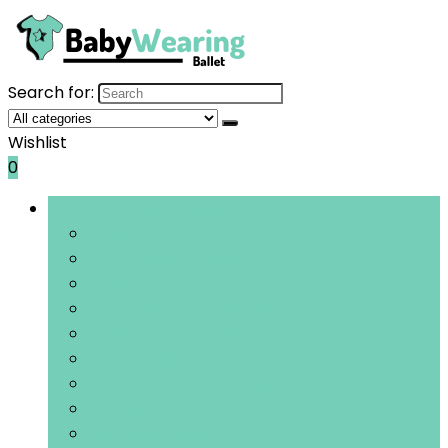
Search for:
Wishlist
0
Bladeren door rubrieken
Jurken
Outfits and kledingsets
Tops
Rompers and boxpakken
Broeken and leggings
Doopkleding
Hoodies and sportkleding
Jassen, jacks and bodywarmers
Kostuums and blazers