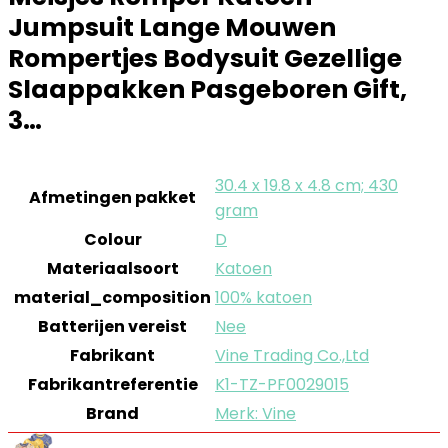
Jumpsuit Lange Mouwen
Rompertjes Bodysuit Gezellige
Slaappakken Pasgeboren Gift,
3…
30.4 x 19.8 x 4.8 cm; 430
Afmetingen pakket
gram
Colour
D
Materiaalsoort
Katoen
material_composition
100% katoen
Batterijen vereist
Nee
Fabrikant
Vine Trading Co.,Ltd
Fabrikantreferentie
K1-TZ-PF0029015
Brand
Merk: Vine