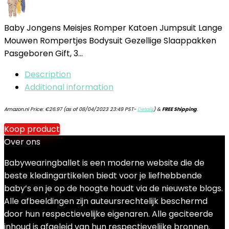
Baby Jongens Meisjes Romper Katoen Jumpsuit Lange
Mouwen Rompertjes Bodysuit Gezellige Slaappakken
Pasgeboren Gift, 3…
Description
Additional information
Amazon.nl Price:
€
26.97
(as of 08/04/2023 23:49 PST-
Details
)
&
FREE Shipping
.
Koop product
Over ons
Babywearingballet is een moderne website die de
beste kledingartikelen biedt voor je liefhebbende
baby’s en je op de hoogte houdt via de nieuwste blogs.
Alle afbeeldingen zijn auteursrechtelijk beschermd
door hun respectievelijke eigenaren. Alle geciteerde
inhoud is afgeleid van hun respectievelijke bronnen.