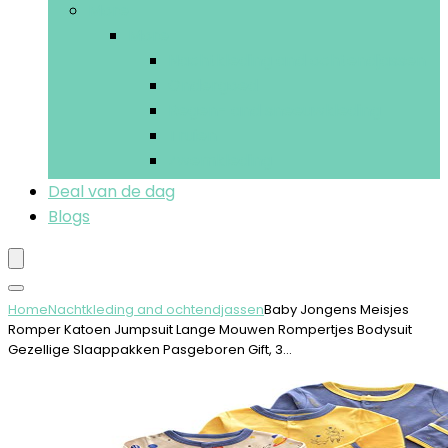
More
More
Nachtkleding and ochtendjassen
Ondergoed
Regen- and sneeuwkleding
Truien
Zwemkleding
Deal van de dag
Blogs
Home
Nachtkleding and ochtendjassen
Baby Jongens Meisjes
Romper Katoen Jumpsuit Lange Mouwen Rompertjes Bodysuit
Gezellige Slaappakken Pasgeboren Gift, 3…