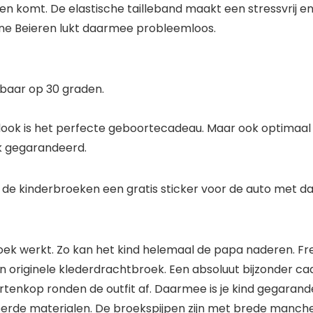
nen komt. De elastische tailleband maakt een stressvrij 
eine Beieren lukt daarmee probleemloos.
baar op 30 graden.
ook is het perfecte geboortecadeau. Maar ook optimaal 
k gegarandeerd.
an de kinderbroeken een gratis sticker voor de auto met da
oek werkt. Zo kan het kind helemaal de papa naderen. Fre
en originele klederdrachtbroek. Een absoluut bijzonder c
tenkop ronden de outfit af. Daarmee is je kind gegarand
erde materialen. De broekspijpen zijn met brede manc