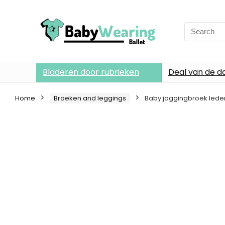
Search
for:
Bladeren door rubrieken
Deal van de d
Home
Broeken and leggings
Baby joggingbroek lederh