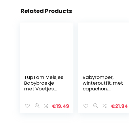
Related Products
TupTam Meisjes
Babyromper,
Babybroekje
winteroutfit, met
met Voetjes
capuchon,
Pakje van 3
sneeuwpak,
jongens,
meisjes, overall,
€
19.49
€
21.94
lange mouwen,
babykleding,
pyjama…