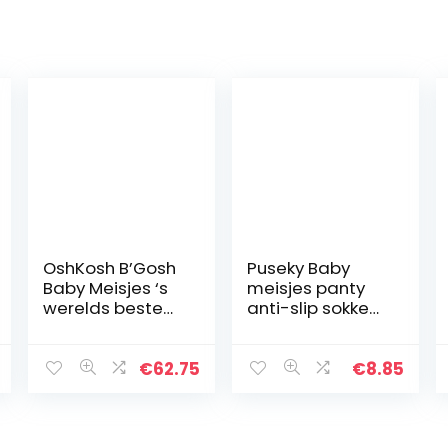
OshKosh B’Gosh
Puseky Baby
Baby Meisjes ‘s
meisjes panty
werelds beste
anti-slip sokken
Overall
panty legging
broek warme
kousen
€
62.75
€
8.85