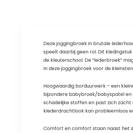
Deze joggingbroek in brutale lederhose
speelt daarbij geen rol. Dit kledingst
de kleuterschool. De “lederbroek” mag
In deze joggingbroek voor de kleinsten
Hoogwaardig borduurwerk – een klein
bijzondere babybroek/babyspatel en is
schadelijke stoffen en past zich zacht
klederdrachtlook kan probleemloos en
Comfort en comfort staan naast het s