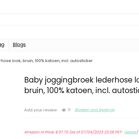
ag
Blogs
ose look, bruin, 100% katoen, incl. autosticker
Baby joggingbroek lederhose l
bruin, 100% katoen, incl. autost
11
Broeken and leggings
Add your review
Amazon.nl Price:
€
37.70
(as of 07/04/2023 23:28 PST-
Details
)