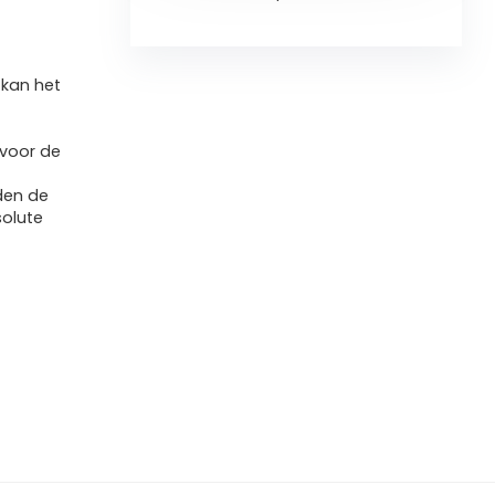
 kan het
 voor de
den de
solute