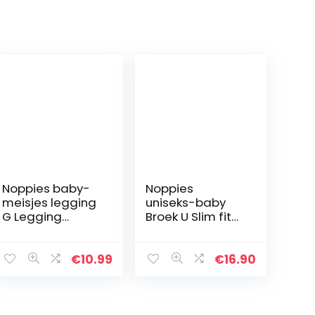
Noppies baby-
Noppies
meisjes legging
uniseks-baby
G Legging
Broek U Slim fit
Karkams
Pants Botleng
€
10.99
€
16.90