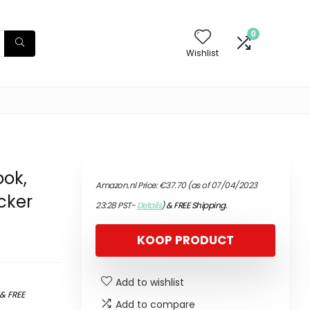
0
Wishlist
ook,
Amazon.nl Price:
€
37.70
(as of 07/04/2023
icker
23:28 PST-
Details
)
&
FREE Shipping
.
KOOP PRODUCT
Add to wishlist
&
FREE
Add to compare