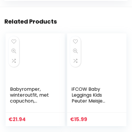
Related Products
Babyromper,
iFCOW Baby
winteroutfit, met
Leggings Kids
capuchon,
Peuter Meisje
sneeuwpak,
Leggings Winter
jongens, meisjes,
Verdikte Broek
overall, lange
Lange Broek voor
€
21.94
€
15.99
mouwen,
0-4Y Baby’s
babykleding,