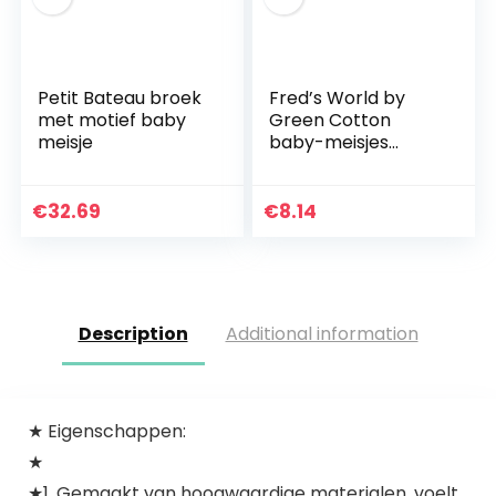
Petit Bateau broek
Fred’s World by
met motief baby
Green Cotton
meisje
baby-meisjes
broek Alfa pants
€
32.69
€
8.14
Description
Additional information
★ Eigenschappen:
★
★1. Gemaakt van hoogwaardige materialen, voelt