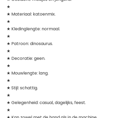
★
★ Materiaal: katoenmix.
★
★ Kledinglengte: normaal.
★
★ Patroon: dinosaurus.
★
★ Decoratie: geen.
★
★ Mouwlengte: lang.
★
★ Stijl: schattig.
★
★ Gelegenheid: casual, dagelijks, feest.
★
★ Kan zowel met de hand als in de machine