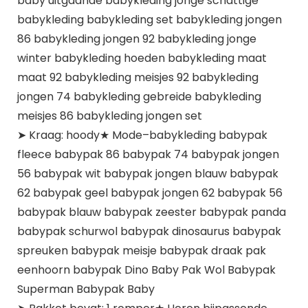
baby uitgaande babykleding jonge schattige
babykleding babykleding set babykleding jongen
86 babykleding jongen 92 babykleding jonge
winter babykleding hoeden babykleding maat
maat 92 babykleding meisjes 92 babykleding
jongen 74 babykleding gebreide babykleding
meisjes 86 babykleding jongen set
➤ Kraag: hoody★ Mode–babykleding babypak
fleece babypak 86 babypak 74 babypak jongen
56 babypak wit babypak jongen blauw babypak
62 babypak geel babypak jongen 62 babypak 56
babypak blauw babypak zeester babypak panda
babypak schurwol babypak dinosaurus babypak
spreuken babypak meisje babypak draak pak
eenhoorn babypak Dino Baby Pak Wol Babypak
Superman Babypak Baby