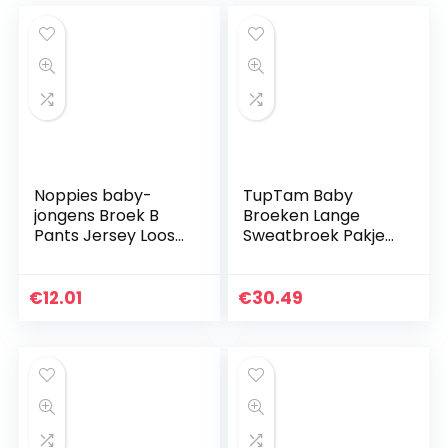
pyjama…
Noppies baby-
TupTam Baby
jongens Broek B
Broeken Lange
Pants Jersey Loose
Sweatbroek Pakje
Yip
van 5
€
12.01
€
30.49