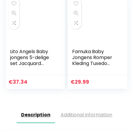
Lito Angels Baby
Famuka Baby
jongens 5-delige
Jongens Romper
set Jacquard
Kleding Tuxedo
Formele Pakken
Doop Trouwpak
Jongen Tuxedo
Babykleding Set
Pageboy Pak
€
37.34
€
29.99
Bruiloft Outfit
Description
Additional information