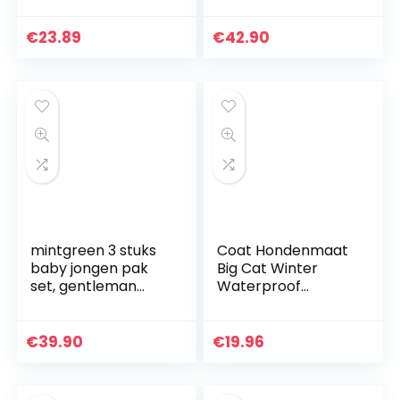
bruiloft Kerstmis
Lange Mouw
colbert pak
Smoking met Hoed
€
23.89
€
42.90
vlinderdas
speelpak hemd +
broek…
mintgreen 3 stuks
Coat Hondenmaat
baby jongen pak
Big Cat Winter
set, gentleman
Waterproof
jumpsuit & vest jas
winddicht
& baretten met
omkeerbare
strik en bretels, 3-
Stormguard
€
39.90
€
19.96
18 maanden
Dubbelzijdig Zwart
M