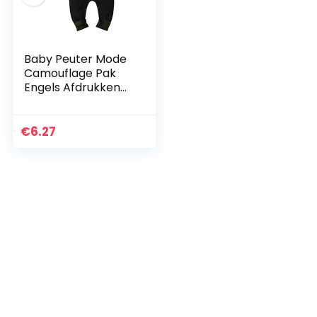
Baby Peuter Mode
Camouflage Pak
Engels Afdrukken
Lange Mouwen
Jumpsuit
Camouflage Hoed
€
6.27
Pak Katoenen
Kleding Voor 0-12 M