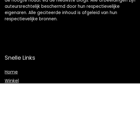
de hoogte houdt via de nieuwste blogs. Alle afbeeldingen zijn
auteursrechtelijk beschermd door hun respectievelijke
eigenaren. Alle geciteerde inhoud is afgeleid van hun
respectievelijke bronnen.
Snelle Links
Home
Winkel
Blogs
Onze webshops
Adverteren
Verklaringen
Privacybeleid