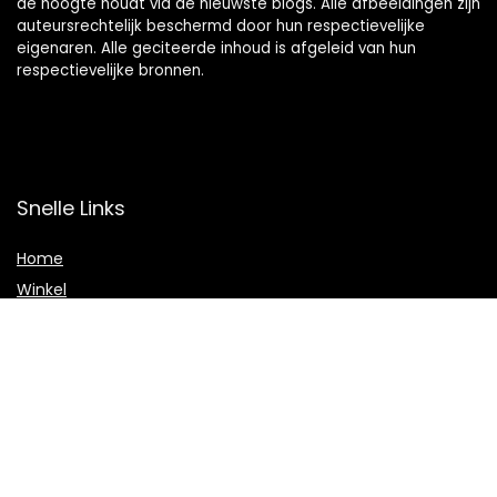
de hoogte houdt via de nieuwste blogs. Alle afbeeldingen zijn
auteursrechtelijk beschermd door hun respectievelijke
eigenaren. Alle geciteerde inhoud is afgeleid van hun
respectievelijke bronnen.
Snelle Links
Home
Winkel
Blogs
Onze webshops
Adverteren
Verklaringen
Privacybeleid