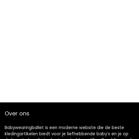
Over ons
Babywearingballet is een moderne website die de beste
kledingartikelen biedt voor je liefhebbende baby’s en je op