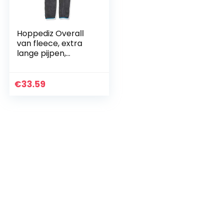
Hoppediz Overall
van fleece, extra
lange pijpen,
perfect voor de
babydrager,
omslagmanchette
€
33.59
n aan handen en
voeten…