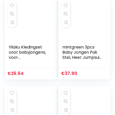
Yilaku Kledingset
mintgreen 3pcs
voor babyjongens,
Baby Jongen Pak
voor
Stel, Heer Jumpsuit
pasgeborenen,
& Hesje Vacht &
bestaande uit
Baretten met
shirttop, bretels,
Vlinderdas en
€
26.64
€
37.90
broek en strikje, 4
Bretels, 0-18
stuks…
Maanden