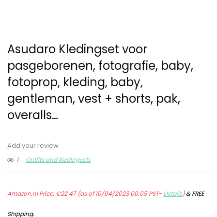
Asudaro Kledingset voor
pasgeborenen, fotografie, baby,
fotoprop, kleding, baby,
gentleman, vest + shorts, pak,
overalls…
Add your review
1
Outfits and kledingsets
Amazon.nl Price:
€
22.47
(as of 10/04/2023 00:05 PST-
Details
)
&
FREE
Shipping
.