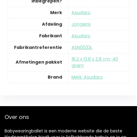
inbegrepen?
Merk
Asudaro
Afdeling
Jongens
Fabrikant
Asudaro
Fabrikantreferentie
ASN0033L
16.2 x 13.8 x 2.8 cm; 40
Afmetingen pakket
gram
Brand
Merk: Asudaro
Over ons
Babywearingballet is een moderne website die de beste