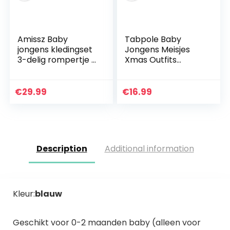
Amissz Baby
Tabpole Baby
jongens kledingset
Jongens Meisjes
3-delig rompertje +
Xmas Outfits
vest + hoed
Kleding Set Baby
vlinderdas
Merry Christmas
stropdas
Romper + Broek +
€
29.99
€
16.99
gentleman set
Hoofdband
baby doop pak
Description
Additional information
Kleur:
blauw
Geschikt voor 0-2 maanden baby (alleen voor