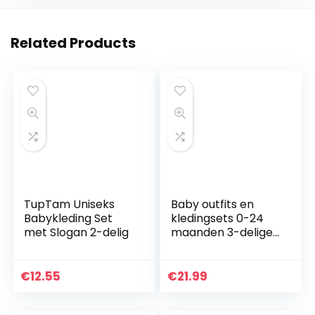
Related Products
TupTam Uniseks
Baby outfits en
Babykleding Set
kledingsets 0-24
met Slogan 2-delig
maanden 3-delige
Jack met lange
mouwen en
capuchon +
€
12.55
€
21.99
rompertjes + broek