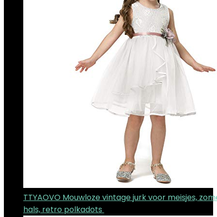
TTYAOVO Mouwloze vintage jurk voor meisjes, zom
hals, retro polkadots
€
8.33