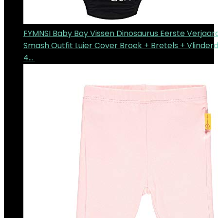
FYMNSI Baby Boy Vissen Dinosaurus Eerste Verjaar
Smash Outfit Luier Cover Broek + Bretels + Vlinder
4…
€
20.94