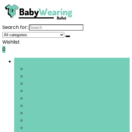
Search for:
Wishlist
0
Bladeren door rubrieken
Jurken
Outfits and kledingsets
Tops
Rompers and boxpakken
Broeken and leggings
Doopkleding
Hoodies and sportkleding
Jassen, jacks and bodywarmers
Kostuums and blazers