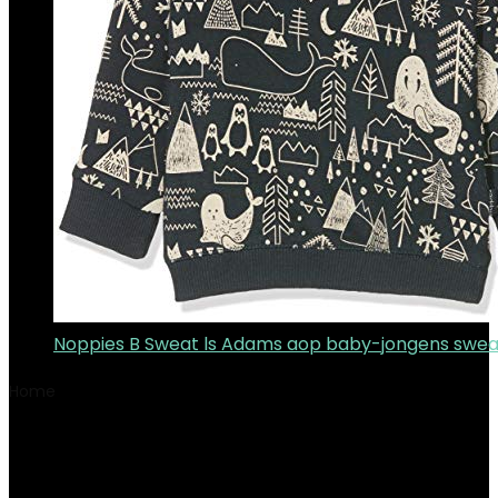
Noppies B Sweat ls Adams aop baby-jongens swea
Home
Product Colour
Antraciet
Antraciet