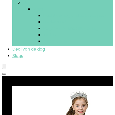
More
More
Nachtkleding and ochtendjassen
Ondergoed
Regen- and sneeuwkleding
Truien
Zwemkleding
Deal van de dag
Blogs
Beste deals