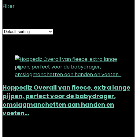
Filter
Showing the single result
Added to wishlist
Removed from wishlist
0
Add to compare
Hoppediz Overall van fleece, extra lange
pijpen, perfect voor de babydrager,
omslagmanchetten aan handen en
voeten…
Added to wishlist
Removed from wishlist
0
Add to compare