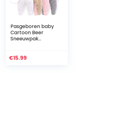
Pasgeboren baby
Cartoon Beer
Sneeuwpak
Winterjas Fleece
Hooded Romper
Jumpsuit (Grijs, 9-
€
15.99
12 maanden)